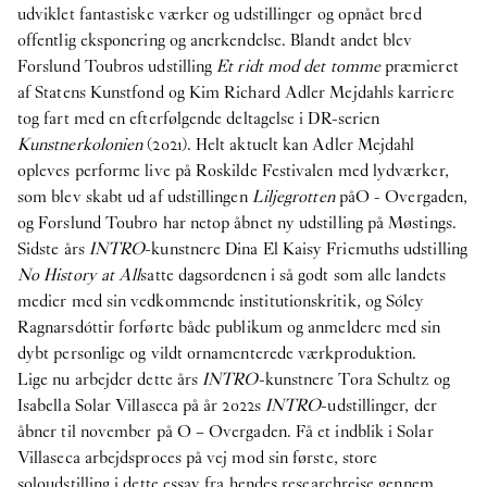
udviklet fantastiske værker og udstillinger og opnået bred
publikation
offentlig eksponering og anerkendelse. Blandt andet blev
29
Apr
2025
Forslund Toubros udstilling
Et ridt mod det tomme
præmieret
Publikation: Victor Bengtsson -
Horse droppings are
af Statens Kunstfond og Kim Richard Adler Mejdahls karriere
not figs
tog fart med en efterfølgende deltagelse i DR-serien
7
Apr
2025
Kunstnerkolonien
(2021).
Helt aktuelt kan Adler Mejdahl
O – Overgaden søger en praktikant til
opleves performe live på Roskilde Festivalen med lydværker
,
efterårssemesteret 2025
som blev skabt ud af udstillingen
Liljegrotten
på
O - Overgaden,
og
Forslund Toubro har netop åbnet ny udstilling på Møstings
.
2024
Sidste års
INTRO
-kunstnere
Dina El Kaisy Friemuths udstilling
No History at All
satte dagsordenen i så godt som alle landets
Internship
medier med sin vedkommende institutionskritik, og Sóley
24
Oct
2024
Ragnarsdóttir forførte både publikum og anmeldere med sin
O – Overgaden søger to praktikanter til
dybt personlige og vildt ornamenterede værkproduktion
.
forårssemestret 2025
Lige nu arbejder dette års
INTRO
-kunstnere
Tora Schultz
og
Isabella Solar Villaseca
på år 2022s
INTRO
-udstillinger, der
Se mere
åbner til november på O – Overgaden. Få et indblik i Solar
Villaseca arbejdsproces på vej mod sin første, store
soloudstilling i dette essay fra hendes researchrejse gennem