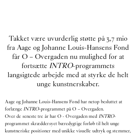
velkommen til teamet
2026
Takket være uvurderlig støtte på 3,7 mio
Publikation
fra Aage og Johanne Louis-Hansens Fond
18
Jun
2026
får O – Overgaden nu mulighed for at
Publikation: coyote -
Upstairs
fortsætte
INTRO
-programmets
Publikation
langsigtede arbejde med at styrke de helt
18
Jun
2026
unge kunstnerskaber.
Publikation: Morten Knudsen -
STICKY EYES
(paintings, collages, drawings, and monuments)
Aage og Johanne Louis-Hansens Fond har netop besluttet at
NOW
forlænge
INTRO
-programmet på O – Overgaden.
8
Jun
2026
Over de seneste tre år har O - Overgaden med
INTRO
-
HAY x O – Overgaden ~ 3daysofdesign
programmet skræddersyet bæredygtige forløb til helt unge
Internship
kunstneriske positioner med unikke visuelle udtryk og stemmer,