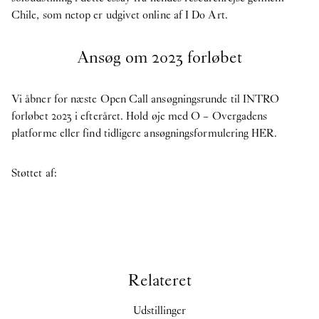
ER:
IN PROTEST A
Chile,
som netop er udgivet online af I Do Art.
Ansøg om 2023 forløbet
First name
Last name
Vi åbner for næste Open Call ansøgningsrunde til INTRO
forløbet 2023 i efteråret. Hold øje med O – Overgadens
platforme eller
find tidligere ansøgningsformulering HER
.
Email
Støttet af:
Tilmeld dig vores nyhedsbrev.
Klik her for at få Oerne til at danse på din pauseskærm igen
Relateret
O–Overgaden
Overgaden neden Vandet 17
Udstillinger
1414, Copenhagen