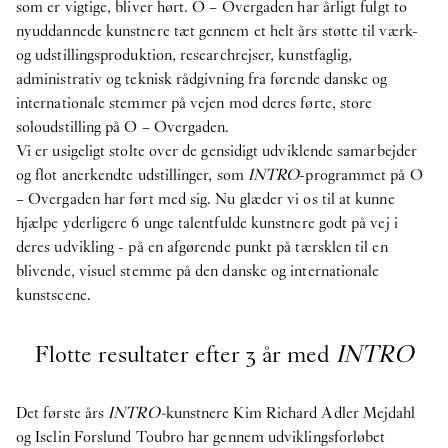
9
Apr
2026
som er vigtige, bliver hørt. O – Overgaden har årligt fulgt to
O – Overgaden søger en praktikant til
nyuddannede kunstnere tæt gennem et helt års støtte til værk-
efterårssemesteret 2026
og udstillingsproduktion, researchrejser, kunstfaglig,
administrativ og teknisk rådgivning fra førende danske og
Stillingsopslag
internationale stemmer på vejen mod deres førte, store
17
Feb
2026
soloudstilling på O – Overgaden.
O – OVERGADEN SØGER KUNSTFAGLIG
Vi er usigeligt stolte over de gensidigt udviklende samarbejder
ADMINISTRATOR
og flot anerkendte udstillinger, som
INTRO
-programmet på O
– Overgaden har ført med sig. Nu glæder vi os til at kunne
2025
hjælpe yderligere 6 unge talentfulde kunstnere godt på vej i
Internship
deres udvikling - på en afgørende punkt på tærsklen til en
8
Oct
2025
blivende, visuel stemme på den danske og internationale
O – Overgaden søger en praktikant til
kunstscene.
forårssemesteret 2026
Flotte resultater efter 3 år med
INTRO
publikation
29
Apr
2025
Publikation: Cecilie Norgaard -
Emotionally
Det første års
INTRO-
kunstnere Kim Richard Adler Mejdahl
Invested
og Iselin Forslund Toubro har gennem udviklingsforløbet