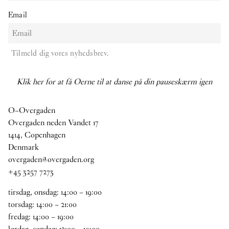
Email
Tilmeld dig vores nyhedsbrev.
Klik her for at få Oerne til at danse på din pauseskærm igen
O–Overgaden
Overgaden neden Vandet 17
1414, Copenhagen
Denmark
overgaden@overgaden.org
+45 3257 7273
tirsdag, onsdag:
14
:
00
–
19
:
00
torsdag:
14
:
00
–
21
:
00
fredag:
14
:
00
–
19
:
00
lørdag, søndag:
12
:
00
–
19
:
00