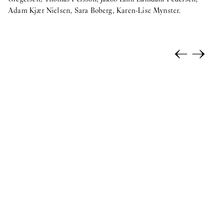
Adam Kjær Nielsen, Sara Boberg, Karen-Lise Mynster.
←
→
I