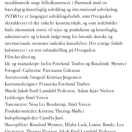
nyuddannede unge billedkunstnere i Danmark mod en
bæredygtig kunstfaglig udvikling og international udveksling.
INTRO
er et langsigtet udviklingsforløb, som Overgaden
skræddersyr til det enkelte kunstnerskab, og som indeholder
både økonomisk støtte til rejse og produktion og kunstfaglig,
administrativ og teknisk rådgivning fra førende danske og
internationale stemmer indenfor kunstfeltet. Det etårige forløb
kulminerer i en stor soloudstilling på Overgaden.
Film-kreditering
Ide og manuskript: Iselin Forslund. Toubro og Rosalinde Mynster
Fotograf: Catherine Pattinama Coleman
Assisterende fotograf: Kristian Jørgensen
Kostumedesigner: Fransiska Forslund Toubro
Musik: Jakob Emil Lamdahl Pedersen, Adam Kjær Nielsen
Lyddesign: Emil Voxen
Tonemestre: Nina Liv Bendstrup, Emil Voxen
Produktionsleder: Kristina Thuring-Møller
Indspilningsleder: Camilla Juul.
Skuespillere: Rosalind Mynster, Ellaha Lack, Louise Bonde, Lea
Gregersen, Thomas Persson, Jakob Emil Lamdahl Pedersen,