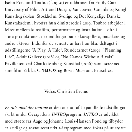
Iselin Forslund Toubro (f. 1990) er uddannet fra Emily Carr
University of Film, Art and Design, Vancouver, Canada og Kungl.
Kunsthögskolan, Stockholm, Sverige og Det Kongelige Danske
Kunstakademi, hvorfra hun dimitterede i 2019. Toubro arbejder i
feltet mellem kunstfilm, performance og installation – ofte i
store produktioner, der inddrager både skuespillere, musikere og
andre aktører. Indenfor de seneste år har hun bl.a. deltaget i
udstillingerne ”A Play, A Tale”, Rundetårnet (2019), “Planning
Life”, Adult Gallery (2016) og “No Games Without Rivals”,
Pavillonen ved Charlottenborg Kunsthal (2016) samt screenet
sine film på bl.a. CPH:DOX og Bozar Museum, Bruxelles.
Video: Christian Brems
Et ridt mod det tomme
er den ene ud af to parallelle udstillinger
skabt under Overgadens
INTRO
program.
INTRO
er udviklet
med støtte fra Aage og Johanne Louis-Hansen Fond og tilbyder
et særligt og ressourcestærkt 1-årsprogram med fokus på at støtte