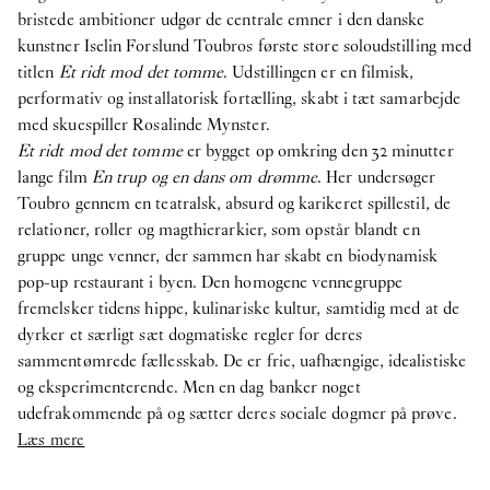
bristede ambitioner udgør de centrale emner i den danske
kunstner Iselin Forslund Toubros første store soloudstilling med
titlen
Et ridt mod det tomme
. Udstillingen er en filmisk,
performativ og installatorisk fortælling, skabt i tæt samarbejde
med skuespiller Rosalinde Mynster.
Et ridt mod det tomme
er bygget op omkring den 32 minutter
lange film
En trup og en dans om drømme
. Her undersøger
Toubro gennem en teatralsk, absurd og karikeret spillestil, de
relationer, roller og magthierarkier, som opstår blandt en
gruppe unge venner, der sammen har skabt en biodynamisk
pop-up restaurant i byen. Den homogene vennegruppe
fremelsker tidens hippe, kulinariske kultur, samtidig med at de
dyrker et særligt sæt dogmatiske regler for deres
sammentømrede fællesskab. De er frie, uafhængige, idealistiske
og eksperimenterende. Men en dag banker noget
udefrakommende på og sætter deres sociale dogmer på prøve.
Læs mere