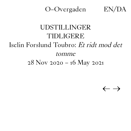
Gå til indhold
O–Overgaden
EN
/
DA
UDSTILLINGER
TIDLIGERE
Iselin Forslund Toubro:
Et ridt mod det
tomme
28
Nov
2020
–
16
May
2021
←
→