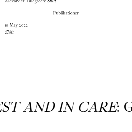
Alexander Tillegreen:
Shift
Publikationer
10
May
2022
Shift
EST AND IN CARE
: 