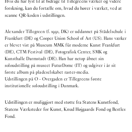
Hvis du har lyst til at bidrage til Tillegreens værker og videre
forskning, kan du fortælle om, hvad du hører i værket, ved at
scanne QR-koden i udstillingen.
Alexander Tillegreen (f. 1991, DK) er uddannet på Städelschule i
Frankfurt (DE) og Cooper Union School of Art (US). Hans værker
er blevet vist på Museum MMK für moderne Kunst Frankfurt
(DE), CTM Festival (DE), Fotografisk Center, SMK og
Kunsthalle Darmstadt (DE). Han har netop åbnet sin
soloudstilling på museet FuturDome (IT) og udgiver i år sit
første album på pladeselskabet raster-media.
Udstillingen på O - Overgaden er Tillegreens første
institutionelle soloudstilling i Danmark.
Udstillingen er muliggjort med støtte fra Statens Kunstfond,
Statens Værksteder for Kunst, Knud Højgaards Fond og Bestles
Fond.