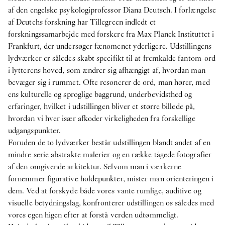
af den engelske psykologiprofessor Diana Deutsch. I forlængelse
af Deutchs forskning har Tillegreen indledt et
forskningssamarbejde med forskere fra Max Planck Instituttet i
Frankfurt, der undersøger fænomenet yderligere. Udstillingens
lydværker er således skabt specifikt til at fremkalde fantom-ord
i lytterens hoved, som ændrer sig afhængigt af, hvordan man
bevæger sig i rummet. Ofte resonerer de ord, man hører, med
ens kulturelle og sproglige baggrund, underbevidsthed og
erfaringer, hvilket i udstillingen bliver et større billede på,
hvordan vi hver især afkoder virkeligheden fra forskellige
udgangspunkter.
Foruden de to lydværker består udstillingen blandt andet af en
mindre serie abstrakte malerier og en række tågede fotografier
af den omgivende arkitektur. Selvom man i værkerne
fornemmer figurative holdepunkter, mister man orienteringen i
dem. Ved at forskyde både vores vante rumlige, auditive og
visuelle betydningslag, konfronterer udstillingen os således med
vores egen higen efter at forstå verden udtømmeligt.