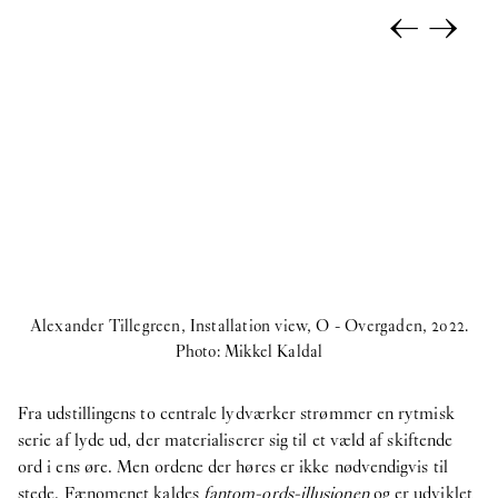
←
→
Alexander Tillegreen, Installation view, O - Overgaden, 2022.
Photo: Mikkel Kaldal
Fra udstillingens to centrale lydværker strømmer en rytmisk
serie af lyde ud, der materialiserer sig til et væld af skiftende
ord i ens øre. Men ordene der høres er ikke nødvendigvis til
stede. Fænomenet kaldes
fantom-ords-illusionen
og er udviklet