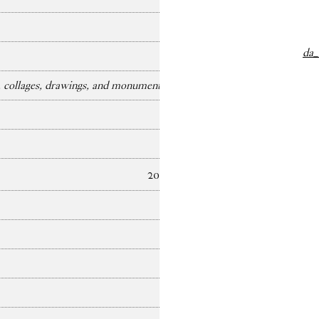
da_
collages, drawings, and monuments)
2025