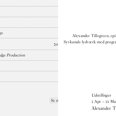
gs
Alexander Tillegreen, ep
Syvkanals lydværk med progra
2024
dge Production
Udstillinger
Se mere
2
Apr
–
22
Ma
Alexander Ti