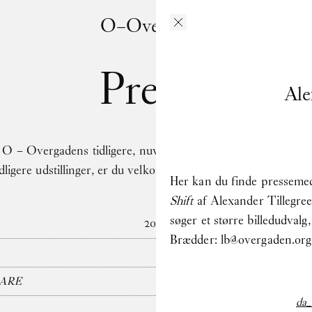
O–Overgaden
Presse
Ale
O – Overgadens tidligere, nuværende og kommende udstilling
tidligere udstillinger, er du velkommen til at kontakte pressea
Her kan du finde pressemedde
Shift
af Alexander Tillegreen
søger et større billedudval
2026
Brædder:
lb@overgaden.org
CARE
da_