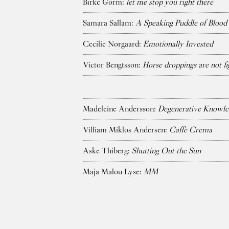
Birke Gorm:
let me stop you right there
Samara Sallam:
A Speaking Puddle of Blood
Cecilie Norgaard:
Emotionally Invested
Victor Bengtsson:
Horse droppings are not fi
Madeleine Andersson:
Degenerative Knowle
Villiam Miklos Andersen:
Caffè Crema
Aske Thiberg:
Shutting Out the Sun
Maja Malou Lyse:
MM