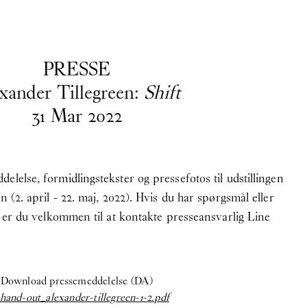
EN
/
DA
PRESSE
xander Tillegreen:
Shift
31
Mar
2022
er. Hvis du har spørgsmål, søger et
nsvarlig
Asta Kjærulff Bay:
lelse, formidlingstekster og pressefotos til udstillingen
 (2. april - 22. maj, 2022). Hvis du har spørgsmål eller
g, er du velkommen til at kontakte presseansvarlig Line
Download pressemeddelelse (DA)
hand-out_alexander-tillegreen-1-2.pdf