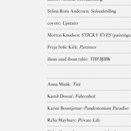
Selina Rom Andersen:
Soloudstilling
coyote:
Upstairs
Morten Knudsen:
STICKY EYES (paintings, 
Freja Sofie Kirk:
Pastimes
ihsan saad ihsan tahir:
TH8 BJIBK
Anna Munk:
Tint
Kamil Dossar:
Fahrenheit
Karim Boumjimar:
Pandemonium Paradiso
Reba Maybury:
Private Life