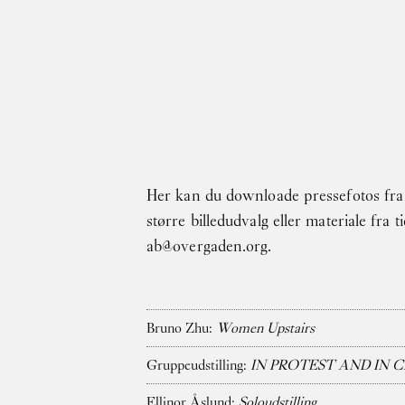
Gå til indhold
Her kan du downloade pressefotos fra 
større billedudvalg eller materiale fra 
ab@overgaden.org
.
Bruno Zhu:
Women Upstairs
Gruppeudstilling:
IN PROTEST AND IN 
Ellinor Åslund:
Soloudstilling