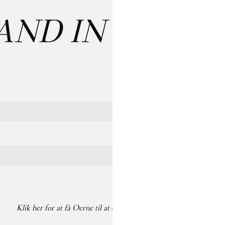
: Bruno Zhu:
W
Last name
Klik her for at få Oerne til at danse på din pauseskærm igen