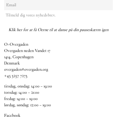
Tilmeld dig vores nyhedsbrev.
Klik her for at få Oerne til at danse på din pauseskærm igen
O–Overgaden
Overgaden neden Vandet 17
1414, Copenhagen
Denmark
overgaden@overgaden.org
+45 3257 7273
tirsdag, onsdag:
14
:
00
–
19
:
00
torsdag:
14
:
00
–
21
:
00
fredag:
14
:
00
–
19
:
00
lørdag, søndag:
12
:
00
–
19
:
00
Facebook