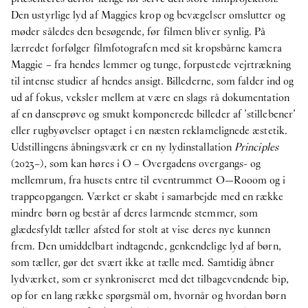
Den ustyrlige lyd af Maggies krop og bevægelser omslutter og
møder således den besøgende, før filmen bliver synlig. På
lærredet forfølger filmfotografen med sit kropsbårne kamera
Maggie – fra hendes lemmer og tunge, forpustede vejrtrækning
til intense studier af hendes ansigt. Billederne, som falder ind og
ud af fokus, veksler mellem at være en slags rå dokumentation
af en danseprøve og smukt komponerede billeder af ’stillebener’
eller rugbyøvelser optaget i en næsten reklamelignede æstetik.
Udstillingens åbningsværk er en ny lydinstallation
Principles
(2023–), som kan høres i O – Overgadens overgangs- og
mellemrum, fra husets entre til eventrummet O—Rooom og i
trappeopgangen. Værket er skabt i samarbejde med en række
mindre børn og består af deres larmende stemmer, som
glædesfyldt tæller afsted for stolt at vise deres nye kunnen
frem. Den umiddelbart indtagende, genkendelige lyd af børn,
som tæller, gør det svært ikke at tælle med. Samtidig åbner
lydværket, som er synkroniseret med det tilbagevendende bip,
op for en lang række spørgsmål om, hvornår og hvordan børn