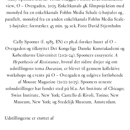
view, O – Overgaden, 2023. Enkeltkanals 4K filmprojektion med
monolyd fra en enkeltkanals Fohhn Media Schale-2-højtaler og,
parallelt, monolyd fra en anden enkeltkanals Fohhn Media Scale-
2-højtaler; forstærker. 43 min. 59 sek. Foto: David Stjernholm
Cally Spooner (f. 1983, EN) er ph.d.-forsker huset af O –
Overgaden og tilknyttet Det Kongelige Danske Kunstakademi og
Københavns Universitet (2021-24). Spooners essayserie
A
Hypothesis of Resistance
, hvoraf det sidste drejer sig om
udstillingens tema
Duration
, er blevet til gennem kollektive
workshops og events på O – Overgaden og udgives fortløbende
af Mousse Magazine (2022-2023). Spooners seneste
soloudstillinger har fundet sted på bl.a. Art Institute of Chicago;
Swiss Institute, New York; Castello di Rivoli, Torino; New
Museum, New York; og Stedelijk Museum, Amsterdam.
Udstillingerne er støttet af