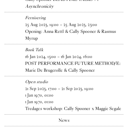
Asynchronicity
Fernisering
25
Aug
2023
,
19
:
00
–
25
Aug
2023
,
23
:
00
Opening: Anna Rettl & Cally Spooner & Rasmus
Myrup
Book Talk
16
Jan
2024
,
15
:
00
–
16
Jan
2024
,
16
:
00
POST PERFORMANCE FUTURE METHOD/E:
Marie De Brugerolle & Cally Spooner
Open studio
21
Sep
2023
,
17
:
00
–
21
Sep
2023
,
19
:
00
1
Jan
1970
,
01
:
00
1
Jan
1970
,
01
:
00
Tredages workshop: Cally Spooner x Maggie Segale
News