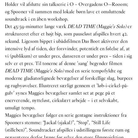
Holder vil afslutte sin talkserie i O – Overgadens O—Rooom;
og Spooner vil sammen med lokale børn lave et omsluttende
soundtrack i en åben workshop.
Det 43:59-minutter lange værk
DEAD TIME (Maggie’s Solo)
er
struktureret efter et højt bip, som pauseløst afspilles hvert 42.
sekund. Ligesom bippet i ubådsfilmen Das Boot aktiverer den
intensive lyd af tiden, der forsvinder, potentielt en følelse af, at
vi (publikum) er under pres, danseren er under pres – tiden i sig
selv er et pres. Til tonerne af denne ’sang’ begynder filmen
DEAD TIME (Maggie’s Solo)
med en serie tempofyldte og
moderne gladiatorlignede bevægelser af forskellige slag, burpees
og rugbyøvelser. Illustreret særligt gennem et ’løb-i-cirkel-på-
gulv’ synes Maggies bevægelser samlet set at pege på et
enerverende, nytteløst, cirkulært arbejde – i et selvskabt,
umuligt tempo.
Maggies bevægelser følger en serie gentagne instruktioner fra
Spooners stemme: “Jackal (sjakal)”, “Stop”, “Still Life
(stilleben)”. Soundtracket afspilles i udstillingens første rum og
præsenteres derfor længe før selve den store filmprojektion.