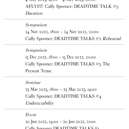
AFLYST: Cally Spooner: DEADTIME TALK #5
Duration
Symposium
24
Nov
2022
,
18
:
00
–
24
Nov
2022
,
20
:
00
Cally Spooner: DEADTIME TALKS #2
Rehearsal
Symposium
15
Dec
2022
,
18
:
00
–
15
Dec
2022
,
20
:
00
Cally Spooner: DEADTIME TALKS #3 The
Present Tense
Seminar
23
Mar
2023
,
18
:
00
–
23
Mar
2023
,
19
:
00
Cally Spooner: DEADTIME TALKS #4
Undetectability
Event
20
Jun
2022
,
19
:
00
–
20
Jun
2022
,
21
:
00
Cally Spooner DEADTIME TALKS #1