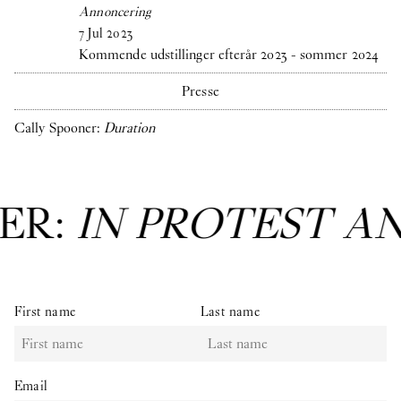
Annoncering
7
Jul
2023
Kommende udstillinger efterår 2023 - sommer 2024
Presse
Cally Spooner:
Duration
EST AND IN CARE
: 
First name
Last name
Email