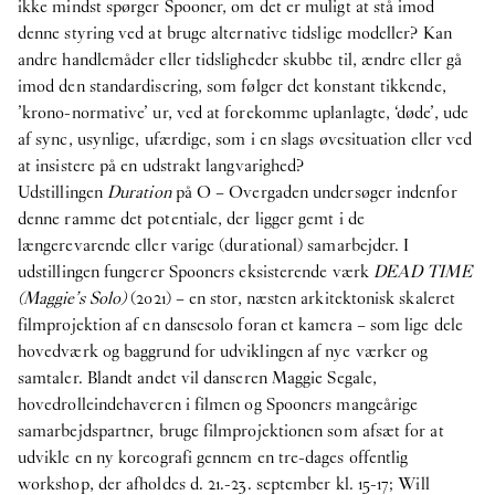
ikke mindst spørger Spooner, om det er muligt at stå imod
denne styring ved at bruge alternative tidslige modeller? Kan
andre handlemåder eller tidsligheder skubbe til, ændre eller gå
imod den standardisering, som følger det konstant tikkende,
’krono-normative’ ur, ved at forekomme uplanlagte, ‘døde’, ude
af sync, usynlige, ufærdige, som i en slags øvesituation eller ved
at insistere på en udstrakt langvarighed?
Udstillingen
Duration
på O – Overgaden undersøger indenfor
denne ramme det potentiale, der ligger gemt i de
længerevarende eller varige (durational) samarbejder. I
udstillingen fungerer Spooners eksisterende værk
DEAD TIME
(Maggie’s Solo)
(2021) – en stor, næsten arkitektonisk skaleret
filmprojektion af en dansesolo foran et kamera – som lige dele
hovedværk og baggrund for udviklingen af nye værker og
samtaler. Blandt andet vil danseren Maggie Segale,
hovedrolleindehaveren i filmen og Spooners mangeårige
samarbejdspartner, bruge filmprojektionen som afsæt for at
udvikle en ny koreografi gennem en tre-dages offentlig
workshop, der afholdes d. 21.-23. september kl. 15-17; Will