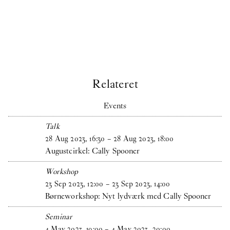
Relateret
Events
Talk
28
Aug
2023
,
16
:
30
–
28
Aug
2023
,
18
:
00
Augustcirkel: Cally Spooner
Workshop
23
Sep
2023
,
12
:
00
–
23
Sep
2023
,
14
:
00
Børneworkshop: Nyt lydværk med Cally Spooner
Seminar
4
May
2023
,
19
:
00
–
4
May
2023
,
20
:
00