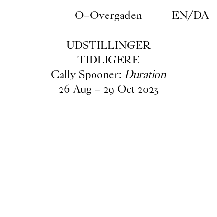
Gå til indhold
O–Overgaden
EN
/
DA
UDSTILLINGER
TIDLIGERE
Cally Spooner:
Duration
26
Aug
–
29
Oct
2023