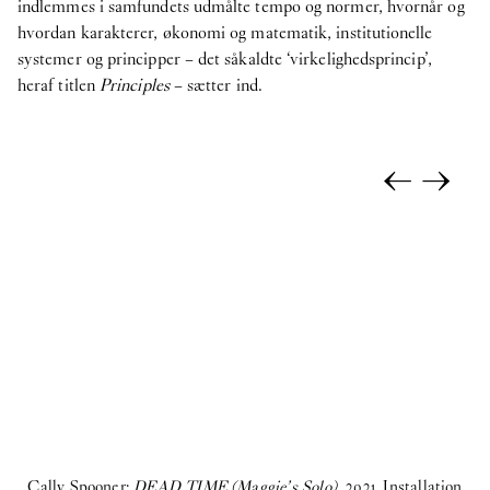
indlemmes i samfundets udmålte tempo og normer, hvornår og
hvordan karakterer, økonomi og matematik, institutionelle
systemer og principper – det såkaldte ‘virkelighedsprincip’,
heraf titlen
Principles
– sætter ind.
←
→
Ca
Cally Spooner:
DEAD TIME (Maggie’s Solo),
2021. Installation