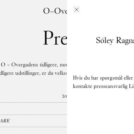
O–Overgaden
Presse
Sóley Ragn
O – Overgadens tidligere, nuværende og kommende udstilling
tidligere udstillinger, er du velkommen til at kontakte pressea
Hvis du har spørgsmål eller 
kontakte presseansvarlig 
2026
CARE