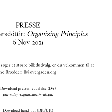
EN
/
DA
PRESSE
arsdóttir:
Organizing Principles
6
Nov
2021
er. Hvis du har spørgsmål, søger et
nsvarlig
Asta Kjærulff Bay:
søger et større billedudvalg, er du velkommen til at
Line Brædder:
lb@overgaden.org
Download pressemeddelelse (DA)
pm-soley-ragnarsdottir-dk.pdf
Download hand-out (DK/UK)