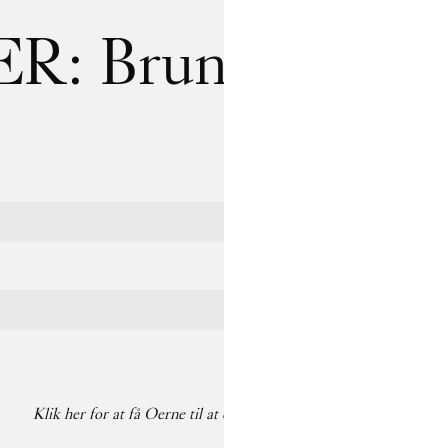
: Bruno Zhu:
W
Last name
Klik her for at få Oerne til at danse på din pauseskærm igen