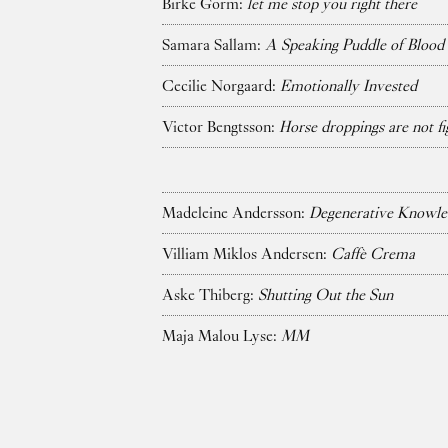
Birke Gorm:
let me stop you right there
Samara Sallam:
A Speaking Puddle of Blood
Cecilie Norgaard:
Emotionally Invested
Victor Bengtsson:
Horse droppings are not fi
Madeleine Andersson:
Degenerative Knowle
Villiam Miklos Andersen:
Caffè Crema
Aske Thiberg:
Shutting Out the Sun
Maja Malou Lyse:
MM