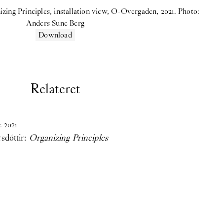
zing Principles, installation view, O-Overgaden, 2021. Photo:
Anders Sune Berg
Download
Relateret
c
2021
sdóttir:
Organizing Principles