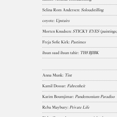
Selina Rom Andersen:
Soloudstilling
coyote:
Upstairs
Morten Knudsen:
STICKY EYES (paintings, 
Freja Sofie Kirk:
Pastimes
ihsan saad ihsan tahir:
TH8 BJIBK
Anna Munk:
Tint
Kamil Dossar:
Fahrenheit
Karim Boumjimar:
Pandemonium Paradiso
Reba Maybury:
Private Life