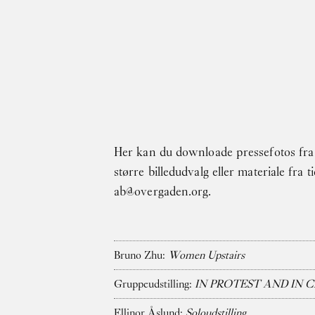
Gå til indhold
Her kan du downloade pressefotos fra 
større billedudvalg eller materiale fra 
ab@overgaden.org
.
Bruno Zhu:
Women Upstairs
Gruppeudstilling:
IN PROTEST AND IN 
Ellinor Åslund:
Soloudstilling