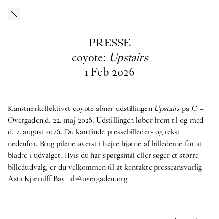
Gå til indhold
O–Overgaden
EN
/
DA
PRESSE
Presse
coyote:
Upstairs
1
Feb
2026
Her kan du downloade pressefotos fra O – Overgadens
tidligere, nuværende og kommende udstillinger. Hvis du har
spørgsmål, søger et større billedudvalg eller materiale fra
Kunstnerkollektivet coyote åbner udstillingen
Upstairs
på O –
tidligere udstillinger, er du velkommen til at kontakte
Overgaden d. 22. maj 2026. Udstillingen løber frem til og med
presseansvarlig
d. 2. august 2026. Du kan finde pressebilleder- og tekst
Asta Kjærulff Bay: ab@overgaden.org
.
nedenfor. Brug pilene øverst i højre hjørne af billederne for at
2026
bladre i udvalget. Hvis du har spørgsmål eller søger et større
billedudvalg, er du velkommen til at kontakte presseansvarlig
Bruno Zhu:
Women Upstairs
Asta Kjærulff Bay:
ab@overgaden.org
Gruppeudstilling:
IN PROTEST AND IN CARE
Ellinor Åslund:
Soloudstilling