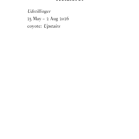
ER:
IN PROTEST A
Udstillinger
23
May
–
2
Aug
2026
coyote:
Upstairs
First name
Last name
Email
Tilmeld dig vores nyhedsbrev.
Klik her for at få Oerne til at danse på din pauseskærm igen
O–Overgaden
Overgaden neden Vandet 17