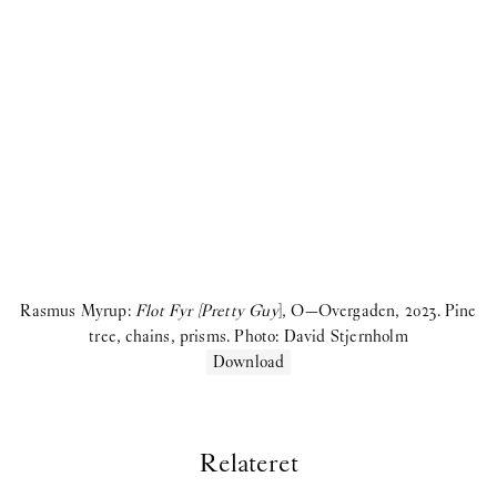
Birke Gorm:
let me stop you right there
Samara Sallam:
A Speaking Puddle of Blood
Cecilie Norgaard:
Emotionally Invested
Victor Bengtsson:
Horse droppings are not figs
2024
Madeleine Andersson:
Degenerative Knowledge Production
Villiam Miklos Andersen:
Caffè Crema
Rasmus Myrup:
Flot Fyr [Pretty Guy
], O—Overgaden, 2023. Pine
Aske Thiberg:
Shutting Out the Sun
tree, chains, prisms. Photo: David Stjernholm
Download
Maja Malou Lyse:
MM
Se mere
Relateret