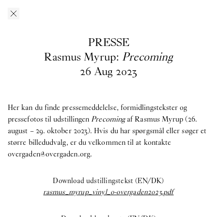
Gå til indhold
O–Overgaden
EN
/
DA
PRESSE
Presse
Rasmus Myrup:
Precoming
26
Aug
2023
Her kan du downloade pressefotos fra O – Overgadens
tidligere, nuværende og kommende udstillinger. Hvis du har
spørgsmål, søger et større billedudvalg eller materiale fra
Her kan du finde pressemeddelelse, formidlingstekster og
tidligere udstillinger, er du velkommen til at kontakte
pressefotos til udstillingen
Precoming
af Rasmus Myrup (26.
presseansvarlig
august – 29. oktober 2023). Hvis du har spørgsmål eller søger et
Asta Kjærulff Bay: ab@overgaden.org
.
større billedudvalg, er du velkommen til at kontakte
2026
overgaden@overgaden.org
.
Bruno Zhu:
Women Upstairs
Download udstillingstekst (EN/DK)
Gruppeudstilling:
IN PROTEST AND IN CARE
rasmus_myrup_vinyl_o-overgaden2023.pdf
Ellinor Åslund:
Soloudstilling