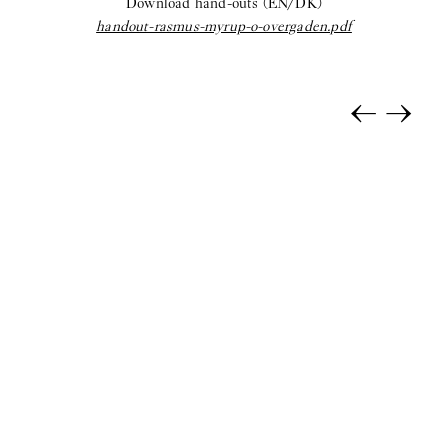
Download hand-outs (EN/DK)
Selina Rom Andersen:
Soloudstilling
handout-rasmus-myrup-o-overgaden.pdf
coyote:
Upstairs
←
→
Morten Knudsen:
STICKY EYES (paintings, collages, drawings,
and monuments)
Freja Sofie Kirk:
Pastimes
ihsan saad ihsan tahir:
TH8 BJIBK
2025
Anna Munk:
Tint
Kamil Dossar:
Fahrenheit
Karim Boumjimar:
Pandemonium Paradiso
Reba Maybury:
Private Life