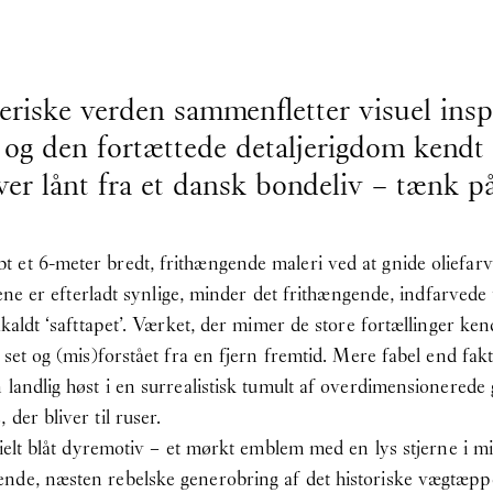
riske verden sammenfletter visuel inspir
er og den fortættede detaljerigdom kendt
er lånt fra et dansk bondeliv – tænk på: 
et 6-meter bredt, frithængende maleri ved at gnide oliefarve
ådene er efterladt synlige, minder det frithængende, indfarved
kaldt ‘safttapet’. Værket, der mimer de store fortællinger ken
 set og (mis)forstået fra en fjern fremtid. Mere fabel end fa
landlig høst i en surrealistisk tumult af overdimensionerede 
der bliver til ruser.
rielt blåt dyremotiv – et mørkt emblem med en lys stjerne i m
nde, næsten rebelske generobring af det historiske vægtæpp