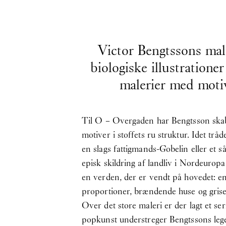
Victor Bengtssons male
biologiske illustration
malerier med motiv
Til O – Overgaden har Bengtsson skabt 
motiver i stoffets ru struktur. Idet tr
en slags fattigmands-Gobelin eller et så
episk skildring af landliv i Nordeuropa
en verden, der er vendt på hovedet: en 
proportioner, brændende huse og grise, 
Over det store maleri er der lagt et se
popkunst understreger Bengtssons lege