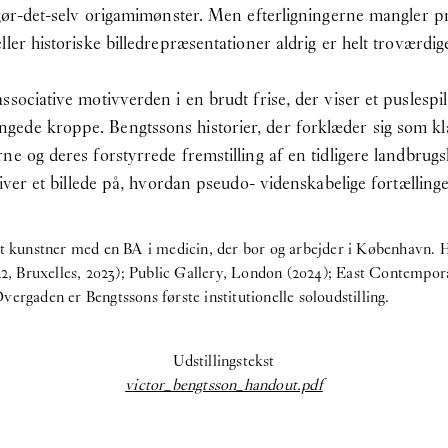
 gør-det-selv origamimønster. Men efterligningerne mangler pr
ler historiske billedrepræsentationer aldrig er helt troværdig
sociative motivverden i en brudt frise, der viser et puslespi
ede kroppe. Bengtssons historier, der forklæder sig som kla
e og deres forstyrrede fremstilling af en tidligere landbrugs
liver et billede på, hvordan pseudo- videnskabelige fortællinge
t kunstner med en BA i medicin, der bor og arbejder i København. Ha
 Bruxelles, 2023); Public Gallery, London (2024); East Contempor
ergaden er Bengtssons første institutionelle soloudstilling.
Udstillingstekst
victor_bengtsson_handout.pdf