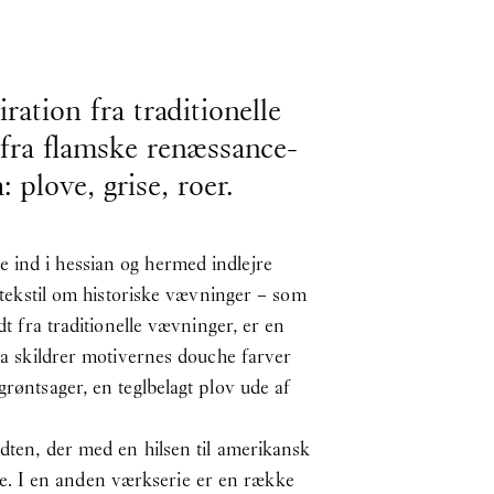
ation fra traditionelle
 fra flamske renæssance-
plove, grise, roer.
 ind i hessian og hermed indlejre
e tekstil om historiske vævninger – som
dt fra traditionelle vævninger, er en
kta skildrer motivernes douche farver
grøntsager, en teglbelagt plov ude af
idten, der med en hilsen til amerikansk
e. I en anden værkserie er en række