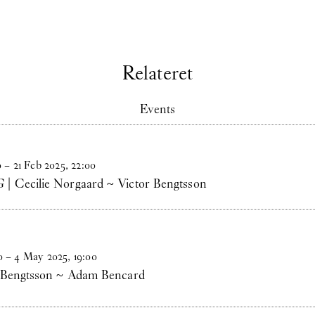
Relateret
Events
0
–
21
Feb
2025
,
22
:
00
 Cecilie Norgaard ~ Victor Bengtsson
0
–
4
May
2025
,
19
:
00
 Bengtsson ~ Adam Bencard