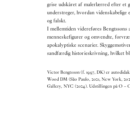
grise udskåret af malerlærred efter et
understreger, hvordan videnskabelige el
og falskt.
I mellemtiden videreføres Bengtssons as
menneskefigurer og omvendte, forvræng
apokalyptiske scenarier. Skyggemotivern
sandfærdig historieskrivning, hvilket b
Victor Bengtsson (f. 1997, DK) er autodidak
Wood DM (São Paulo, 2021, New York, 2022,
Gallery, NYC (2024). Udstillingen på O – Ov