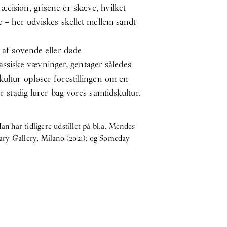
æcision, grisene er skæve, hvilket
e – her udviskes skellet mellem sandt
l af sovende eller døde
ssiske vævninger, gentager således
kultur opløser forestillingen om en
r stadig lurer bag vores samtidskultur.
n har tidligere udstillet på bl.a. Mendes
ary Gallery, Milano (2021); og Someday