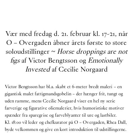
Vær med fredag d. 21. februar kl. 17-21, når
O – Overgaden åbner årets første to store
soloudstillinger ~
Horse droppings are not
figs
af Victor Bengtsson og
Emotionally
Invested
af Cecilie Norgaard
Victor Bengtsson har bl.a. skabt et 6-meter bredt maleri – en
gigantisk malet fattigmandsgobelin – der hænger frit, tungt og
uden ramme, mens Cecilie Norgaard viser en hel ny serie
farverige og figurative oliemalerier, hvis humoristiske motiver
spænder fra sparegrise og farveblyanter til ure og lastbiler.
Kl. 18:00 vil leder og chefkurator på O – Overgaden, Rhea Dall,
byde velkommen og give en kort introduktion til udstillingerne.