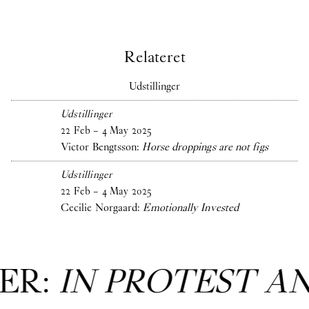
Relateret
Udstillinger
Udstillinger
22
Feb
–
4
May
2025
Victor Bengtsson:
Horse droppings are not figs
Udstillinger
22
Feb
–
4
May
2025
Cecilie Norgaard:
Emotionally Invested
ER:
IN PROTEST A