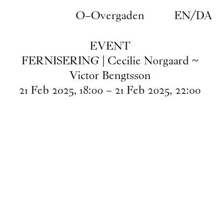
Gå til indhold
O–Overgaden
EN
/
DA
EVENT
FERNISERING | Cecilie Norgaard ~
Victor Bengtsson
21
Feb
2025
,
18
:
00
–
21
Feb
2025
,
22
:
00