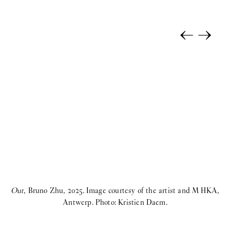
←
→
Out
, Bruno Zhu, 2025. Image courtesy of the artist and M HKA,
O
Antwerp. Photo: Kristien Daem.