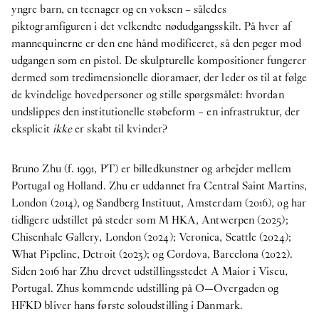
yngre barn, en teenager og en voksen – således
piktogramfiguren i det velkendte nødudgangsskilt. På hver af
mannequinerne er den ene hånd modificeret, så den peger mod
udgangen som en pistol. De skulpturelle kompositioner fungerer
dermed som tredimensionelle dioramaer, der leder os til at følge
de kvindelige hovedpersoner og stille spørgsmålet: hvordan
undslippes den institutionelle støbeform – en infrastruktur, der
eksplicit
ikke
er skabt til kvinder?
Bruno Zhu (f. 1991, PT) er billedkunstner og arbejder mellem
Portugal og Holland. Zhu er uddannet fra Central Saint Martins,
London (2014), og Sandberg Instituut, Amsterdam (2016), og har
tidligere udstillet på steder som M HKA, Antwerpen (2025);
Chisenhale Gallery, London (2024); Veronica, Seattle (2024);
What Pipeline, Detroit (2023); og Cordova, Barcelona (2022).
Siden 2016 har Zhu drevet udstillingsstedet A Maior i Viseu,
Portugal. Zhus kommende udstilling på O—Overgaden og
HFKD bliver hans første soloudstilling i Danmark.