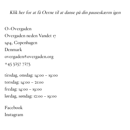
Klik her for at få Oerne til at danse på din pauseskærm igen
O–Overgaden
Overgaden neden Vandet 17
1414, Copenhagen
Denmark
overgaden@overgaden.org
+45 3257 7273
tirsdag, onsdag:
14
:
00
–
19
:
00
torsdag:
14
:
00
–
21
:
00
fredag:
14
:
00
–
19
:
00
lørdag, søndag:
12
:
00
–
19
:
00
Facebook
Instagram