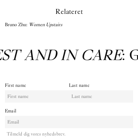
Relateret
Bruno Zhu:
Women Upstairs
EST AND IN CARE
: 
First name
Last name
Email
Tilmeld dig vores nyhedsbrev.