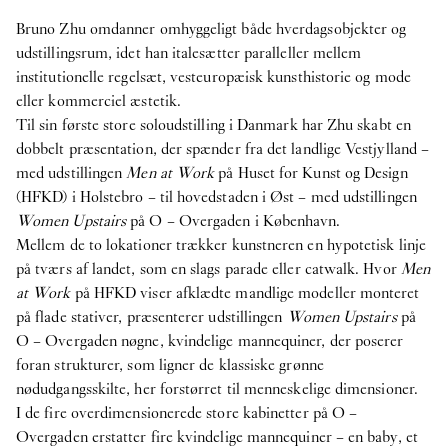
Bruno Zhu omdanner omhyggeligt både hverdagsobjekter og
udstillingsrum, idet han italesætter paralleller mellem
institutionelle regelsæt, vesteuropæisk kunsthistorie og mode
eller kommerciel æstetik.
Til sin første store soloudstilling i Danmark har Zhu skabt en
dobbelt præsentation, der spænder fra det landlige Vestjylland –
med udstillingen
Men at Work
på Huset for Kunst og Design
(HFKD) i Holstebro – til hovedstaden i Øst – med udstillingen
Women Upstairs
på O – Overgaden i København.
Mellem de to lokationer trækker kunstneren en hypotetisk linje
på tværs af landet, som en slags parade eller catwalk. Hvor
Men
at Work
på HFKD viser afklædte mandlige modeller monteret
på flade stativer, præsenterer udstillingen
Women Upstairs
på
O – Overgaden nøgne, kvindelige mannequiner, der poserer
foran strukturer, som ligner de klassiske grønne
nødudgangsskilte, her forstørret til menneskelige dimensioner.
I de fire overdimensionerede store kabinetter på O –
Overgaden erstatter fire kvindelige mannequiner – en baby, et