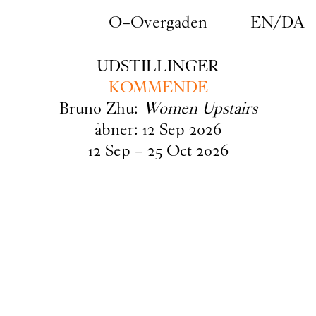
Gå til indhold
O–Overgaden
EN
/
DA
UDSTILLINGER
KOMMENDE
Bruno Zhu:
Women Upstairs
åbner:
12
Sep
2026
12
Sep
–
25
Oct
2026