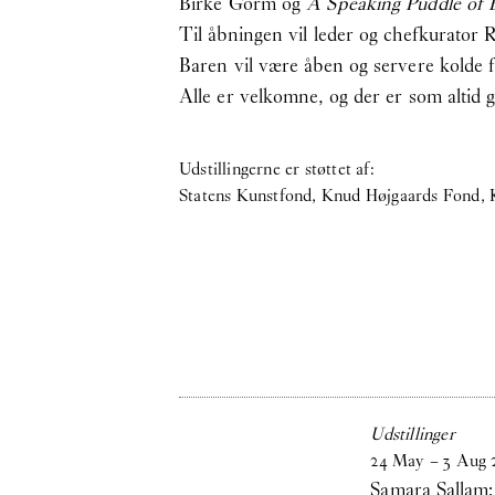
Birke Gorm og
A Speaking Puddle of 
Til åbningen vil leder og chefkurator R
Baren vil være åben og servere kolde f
Alle er velkomne, og der er som altid g
Udstillingerne er støttet af:
Statens Kunstfond, Knud Højgaards Fond,
Udstillinger
24
May
–
3
Aug
Samara Sallam