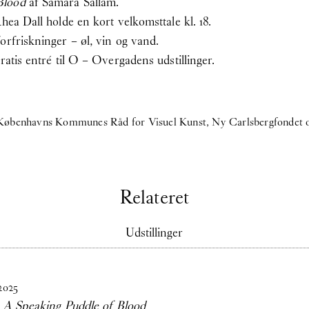
Blood
af Samara Sallam.
hea Dall holde en kort velkomsttale kl. 18.
orfriskninger – øl, vin og vand.
ratis entré til O – Overgadens udstillinger.
 Københavns Kommunes Råd for Visuel Kunst, Ny Carlsbergfondet o
Relateret
Udstillinger
2025
:
A Speaking Puddle of Blood