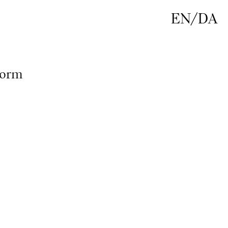
EN
/
DA
Gorm
0