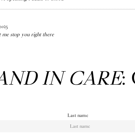
2025
t me stop you right there
AND IN CARE
:
Last name