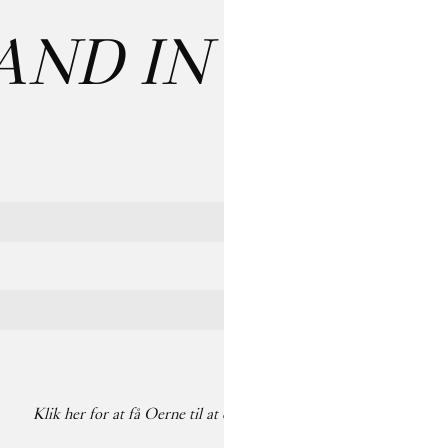
AND IN CARE
:
Last name
Klik her for at få Oerne til at danse på din pauseskærm igen