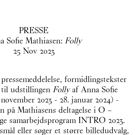
EN
/
DA
PRESSE
a Sofie Mathiasen:
Folly
25
Nov
2023
er. Hvis du har spørgsmål, søger et
nsvarlig
Asta Kjærulff Bay:
 pressemeddelelse, formidlingstekster
til udstillingen
Folly
af Anna Sofie
 november 2023 - 28. januar 2024) -
n på Mathiasens deltagelse i O –
ige samarbejdsprogram INTRO 2023.
mål eller søger et større billedudvalg,