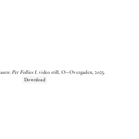
iasen:
Pet Follies I,
video still, O—Overgaden, 2023.
Download