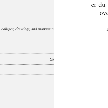
er du
ov
collages, drawings, and monuments)
2025