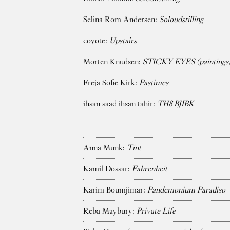
Selina Rom Andersen:
Soloudstilling
coyote:
Upstairs
Morten Knudsen:
STICKY EYES (paintings, 
Freja Sofie Kirk:
Pastimes
ihsan saad ihsan tahir:
TH8 BJIBK
Anna Munk:
Tint
Kamil Dossar:
Fahrenheit
Karim Boumjimar:
Pandemonium Paradiso
Reba Maybury:
Private Life