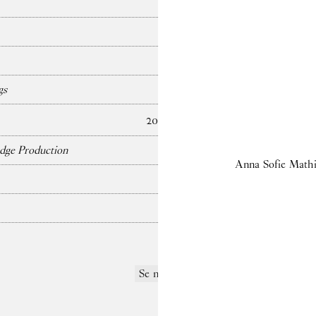
gs
2024
dge Production
Anna Sofie Math
Se mere