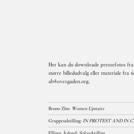
Gå til indhold
Her kan du downloade pressefotos fra 
større billedudvalg eller materiale fra 
ab@overgaden.org
.
Bruno Zhu:
Women Upstairs
Gruppeudstilling:
IN PROTEST AND IN 
Ellinor Åslund:
Soloudstilling