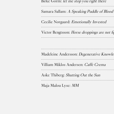
Birke Gorm:
let me stop you right there
Samara Sallam:
A Speaking Puddle of Blood
Cecilie Norgaard:
Emotionally Invested
Victor Bengtsson:
Horse droppings are not fi
Madeleine Andersson:
Degenerative Knowle
Villiam Miklos Andersen:
Caffè Crema
Aske Thiberg:
Shutting Out the Sun
Maja Malou Lyse:
MM