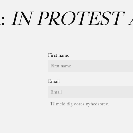
:
IN PROTEST 
First name
Email
Tilmeld dig vores nyhedsbrev.