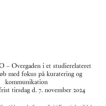
nsen, som pr. 1. april
, velkommen til teamet
 O – Overgaden i et studierelateret
løb med fokus på kuratering og
kommunikation
rist tirsdag d. 7. november 2024
gs, and monuments)