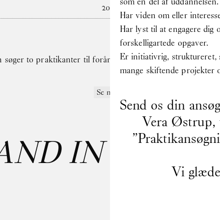
som en del af uddannelsen.
2024
Har viden om eller interess
Har lyst til at engagere dig
forskelligartede opgaver.
Er initiativrig, strukturere
søger to praktikanter til forårssemestret 2025
mange skiftende projekter 
Se mere
Send os din ansøg
Vera Østrup,
”Praktikansøgni
AND IN CARE
:
Vi glæder
Last name