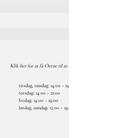
Klik her for at få Oerne til at danse på din pauseskærm igen
tirsdag, onsdag:
14
:
00
–
19
:
00
Faceb
torsdag:
14
:
00
–
21
:
00
Insta
fredag:
14
:
00
–
19
:
00
lørdag, søndag:
12
:
00
–
19
:
00