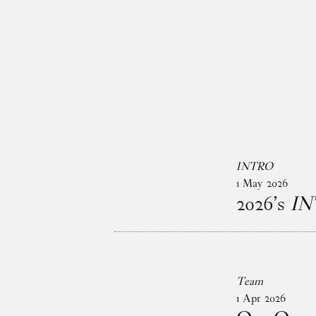
Gå til indhold
INTRO
1
May
2026
2026’s
I
Team
1
Apr
2026