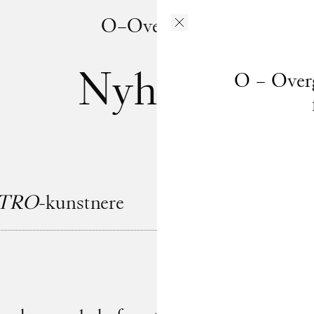
O–Overgaden
Nyheder
O – Overg
NTRO
-kunstnere