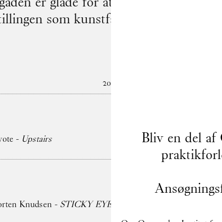
aden er glade for at byde Anne Mikél Je
stillingen som kunstfaglig administrator
2026
Bliv en del af
yote -
Upstairs
praktikfor
Ansøgningsf
Morten Knudsen -
STICKY EYES (paintings, collages, drawin