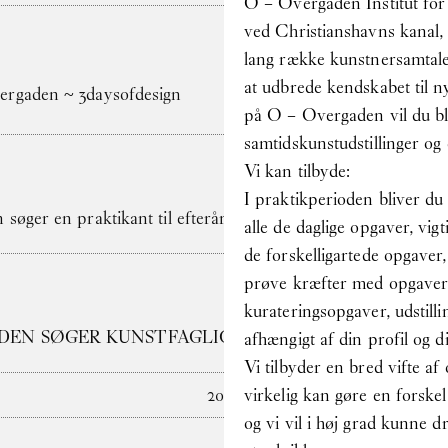
O – Overgaden Institut for S
ved Christianshavns kanal, 
lang række kunstnersamtale
at udbrede kendskabet til 
rgaden ~ 3daysofdesign
på O – Overgaden vil du bli
samtidskunstudstillinger og e
Vi kan tilbyde:
I praktikperioden bliver du 
søger en praktikant til efterårssemesteret 2026
alle de daglige opgaver, vigt
de forskelligartede opgaver,
prøve kræfter med opgaver 
kurateringsopgaver, udstill
DEN SØGER KUNSTFAGLIG ADMINISTRATOR
afhængigt af din profil og d
Vi tilbyder en bred vifte af
virkelig kan gøre en forskel
2025
og vi vil i høj grad kunne d