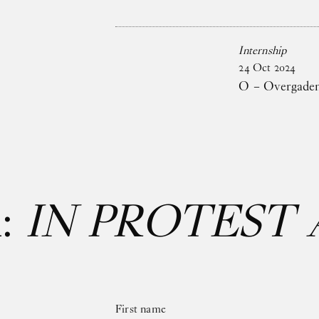
Internship
24
Oct
2024
O – Overgaden 
:
IN PROTEST 
First name