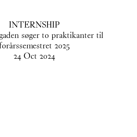
EN
/
DA
INTERNSHIP
aden søger to praktikanter til
forårssemestret 2025
24
Oct
2024