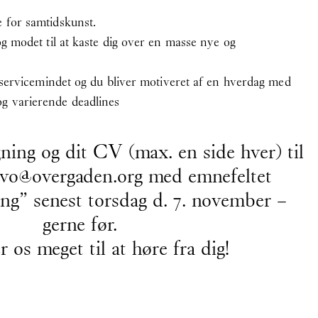
e for samtidskunst.
 og modet til at kaste dig over en masse nye og
t, servicemindet og du bliver motiveret af en hverdag med
og varierende deadlines
ning og dit CV (max. en side hver) til
vo@overgaden.org
med emnefeltet
ng” senest torsdag d. 7. november –
 Gruppeudstilling
gerne før.
 os meget til at høre fra dig!