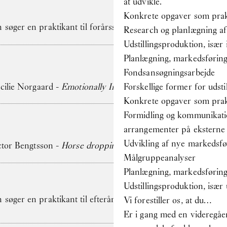
at udvikle.
Konkrete opgaver som prak
søger en praktikant til forårssemesteret 2026
Research og planlægning af u
Udstillingsproduktion, især 
Planlægning, markedsføring 
Fondsansøgningsarbejde
ecilie Norgaard -
Emotionally Invested
Forskellige former for udsti
Konkrete opgaver som prak
Formidling og kommunikat
arrangementer på eksterne 
Udvikling af nye markedsfø
ictor Bengtsson -
Horse droppings are not figs
Målgruppeanalyser
Planlægning, markedsføring 
Udstillingsproduktion, især 
søger en praktikant til efterårssemesteret 2025
Vi forestiller os, at du…
Er i gang med en videregåe