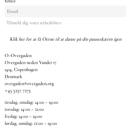
Email
Tilmeld dig vores nyhedsbrev.
Klik her for at få Oerne til at danse på din pauseskærm igen
O–Overgaden
Overgaden neden Vandet 17
1414, Copenhagen
Denmark
overgaden@overgaden.org
+45 3257 7273
tirsdag, onsdag:
14
:
00
–
19
:
00
torsdag:
14
:
00
–
21
:
00
fredag:
14
:
00
–
19
:
00
lørdag, søndag:
12
:
00
–
19
:
00