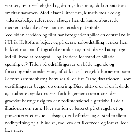
værker, hvor virkelighed og drøm, illusion og dokumentation
smelter sammen. Med afsæt i litterære, kunsthistoriske og
videnskabelige referencer afsøger han de kamerabaserede
mediers tekniske såvel som æstetiske potentiale.
Ved siden af video og film har fotografiet spillet en central rolle
i Ulrik Heltofts arbejde, og på denne soloudstilling vender han
blikket mod sin fotografiske praksis og metode ved at spørge
ind til, hvad et fotografi – og i videre forstand et billede –
egentlig er? Titlen på udstillingen er en både legende og
foruroligende omskrivning af et klassisk engelsk børnerim, som
i denne sammenhæng henviser til de fire “arbejdsstationer”, som
udstillingen er bygget op omkring. Disse aktiveres af en lydside
og skaber et synkroniseret forløb gennem rummene, der
gradvist bevæger sig fra den todimensionelle grafiske flade til
illusionen om rum. Hver station er baseret på et regelsæt og
præsenterer et visuelt udsagn, der befinder sig et sted mellem
nedbrydning og tilblivelse, mellem det fikserede og forestillede.
Læs mere