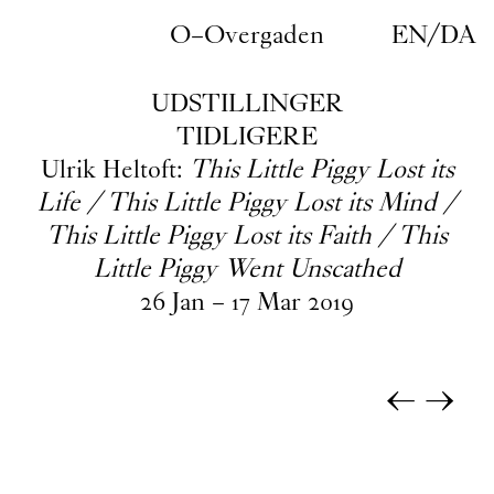
Gå til indhold
O–Overgaden
EN
/
DA
UDSTILLINGER
TIDLIGERE
Ulrik Heltoft:
This Little Piggy Lost its
Life / This Little Piggy Lost its Mind /
This Little Piggy Lost its Faith / This
Little Piggy Went Unscathed
26
Jan
–
17
Mar
2019
←
→