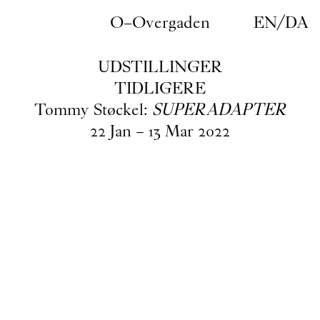
Gå til indhold
O–Overgaden
EN
/
DA
UDSTILLINGER
TIDLIGERE
Tommy Støckel:
SUPERADAPTER
22
Jan
–
13
Mar
2022