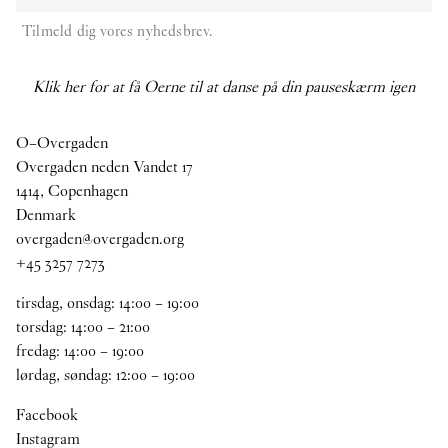
Tilmeld dig vores nyhedsbrev.
Klik her for at få Oerne til at danse på din pauseskærm igen
O–Overgaden
Overgaden neden Vandet 17
1414, Copenhagen
Denmark
overgaden@overgaden.org
+45 3257 7273
tirsdag, onsdag:
14
:
00
–
19
:
00
torsdag:
14
:
00
–
21
:
00
fredag:
14
:
00
–
19
:
00
lørdag, søndag:
12
:
00
–
19
:
00
Facebook
Instagram