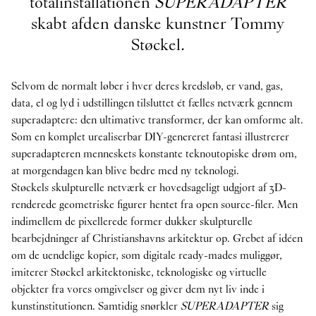
totalinstallationen
SUPERADAPTER
skabt af
den danske kunstner Tommy
Støckel
.
Selvom de normalt løber i hver deres kredsløb, er vand, gas,
data, el og lyd i udstillingen tilsluttet ét fælles netværk gennem
superadaptere: den ultimative transformer, der kan omforme alt.
Som en komplet urealiserbar DIY-genereret fantasi illustrerer
superadapteren menneskets konstante teknoutopiske drøm om,
at morgendagen kan blive bedre med ny teknologi.
Støckels skulpturelle netværk er hovedsageligt udgjort af 3D-
renderede geometriske figurer hentet fra open source-filer. Men
indimellem de pixellerede former dukker skulpturelle
bearbejdninger af Christianshavns arkitektur op. Grebet af idéen
om de uendelige kopier, som digitale ready-mades muliggør,
imiterer Støckel arkitektoniske, teknologiske og virtuelle
objekter fra vores omgivelser og giver dem nyt liv inde i
kunstinstitutionen. Samtidig snørkler
SUPERADAPTER
sig