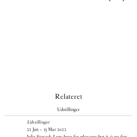
Relateret
Udstillinger
Udstillinger
22
Jan
–
13
Mar
2022
Julie Stavad:
I am here for pleasure but it is no fun