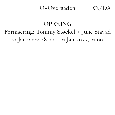
Gå til indhold
O–Overgaden
EN
/
DA
OPENING
Fernisering: Tommy Støckel + Julie Stavad
21
Jan
2022
,
18
:
00
–
21
Jan
2022
,
21
:
00