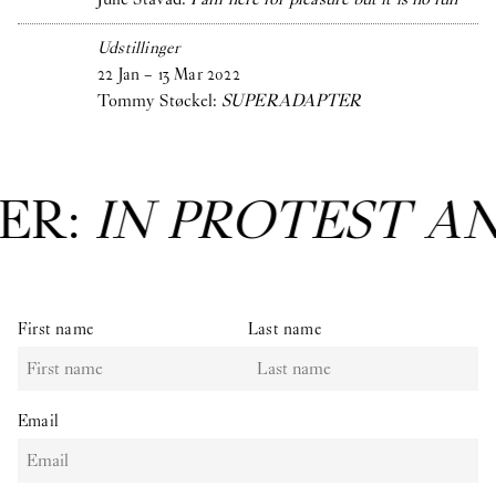
Udstillinger
22
Jan
–
13
Mar
2022
Tommy Støckel:
SUPERADAPTER
EST AND IN CARE
: 
First name
Last name
Email