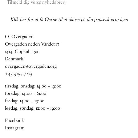
Tilmeld dig vores nyhedsbrev.
Klik her for at få Oerne til at danse på din pauseskærm igen
O–Overgaden
Overgaden neden Vandet 17
1414, Copenhagen
Denmark
overgaden@overgaden.org
+45 3257 7273
tirsdag, onsdag:
14
:
00
–
19
:
00
torsdag:
14
:
00
–
21
:
00
fredag:
14
:
00
–
19
:
00
lørdag, søndag:
12
:
00
–
19
:
00
Facebook
Instagram