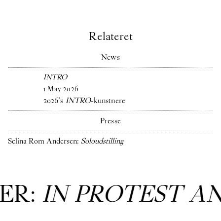
Relateret
News
INTRO
1
May
2026
2026’s
INTRO
-kunstnere
Presse
Selina Rom Andersen:
Soloudstilling
EST AND IN CARE
: 