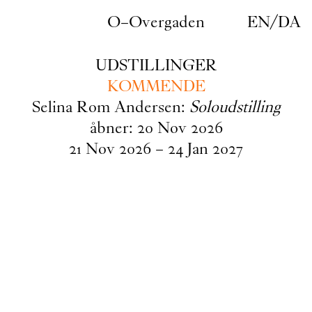
Gå til indhold
O–Overgaden
EN
/
DA
UDSTILLINGER
KOMMENDE
Selina Rom Andersen:
Soloudstilling
åbner:
20
Nov
2026
21
Nov
2026
–
24
Jan
2027