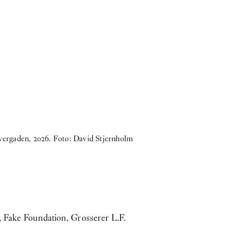
Morten Knudsen
, S
vergaden, 2026. Foto: David Stjernholm
, Fake Foundation, Grosserer L.F.