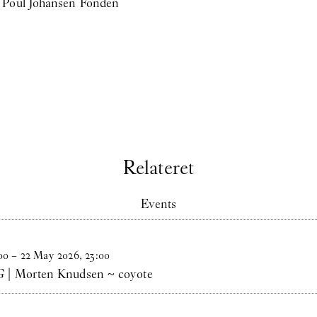
g Poul Johansen Fonden
Relateret
Events
00
–
22
May
2026
,
23
:
00
| Morten Knudsen ~ coyote