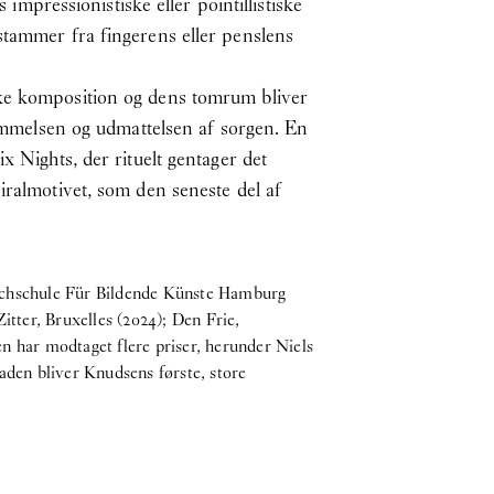
 impressionistiske eller pointillistiske
stammer fra fingerens eller penslens
ske komposition og dens tomrum bliver
 lammelsen og udmattelsen af sorgen. En
x Nights, der rituelt gentager det
iralmotivet, som den seneste del af
Hochschule Für Bildende Künste Hamburg
itter, Bruxelles (2024); Den Frie,
 har modtaget flere priser, herunder Niels
aden bliver Knudsens første, store