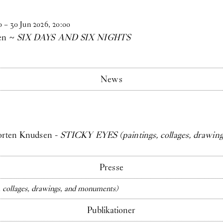
0
–
30
Jun
2026
,
20
:
00
en ~
SIX DAYS AND SIX NIGHTS
News
Morten Knudsen -
STICKY EYES (paintings, collages, drawin
Presse
collages, drawings, and monuments)
Publikationer