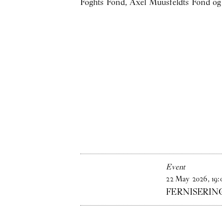
Foghts Fond, Axel Muusfeldts Fond o
Event
22
May
2026
,
19
:
FERNISERING 