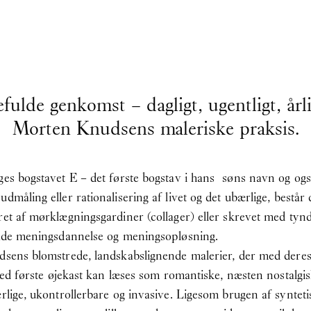
fulde genkomst – dagligt, ugentligt, å
Morten Knudsens maleriske praksis.
ges bogstavet E – det første bogstav i hans søns navn og også
dmåling eller rationalisering af livet og det ubærlige, består
ret af mørklægningsgardiner (collager) eller skrevet med tynd
 både meningsdannelse og meningsopløsning.
udsens blomstrede, landskabslignende malerier, der med deres
 ved første øjekast kan læses som romantiske, næsten nostalgi
ærlige, ukontrollerbare og invasive. Ligesom brugen af synte