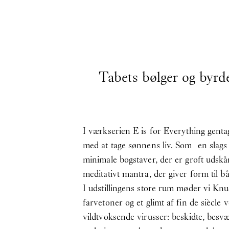
Tabets bølger og byrde
I værkserien E is for Everything genta
med at tage sønnens liv. Som en slags u
minimale bogstaver, der er groft udskå
meditativt mantra, der giver form til
I udstillingens store rum møder vi Kn
farvetoner og et glimt af fin de siècle
vildtvoksende virusser: beskidte, besv