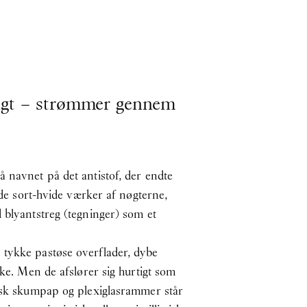
rligt – strømmer gennem
 navnet på det antistof, der endte
 de sort-hvide værker af nøgterne,
 blyantstreg (tegninger) som et
 tykke pastøse overflader, dybe
ske. Men de afslører sig hurtigt som
tisk skumpap og plexiglasrammer står