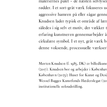
maleriernes palet – de næsten selvlysend
rødder. I et sort-gråt værk fokuseres 
aggressive hamren på eller sågar genn
Knudsen lader typisk et område af lær
således i sig selv et motiv, der vække
erfaring kunstneren gennemarbejder år e
cirkulære symbol. I et nyt, gråt værk 
denne voksende, processuelle værkse
Morten Knudsen (f. 1985, DK) er billedku
(2017). Knudsen bor og arbejder i København 
København (2023); Huset for Kunst og Desig
Wessel Bagges Kunstfonds Hæderslegat (2018
institutionelle soloudstilling.