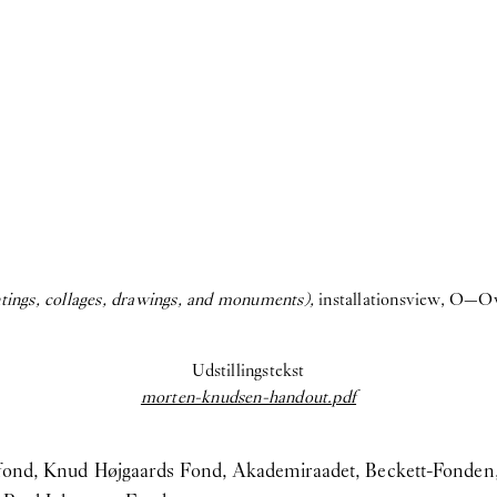
ings, collages, drawings, and monuments),
installationsview, O—O
Udstillingstekst
morten-knudsen-handout.pdf
nstfond, Knud Højgaards Fond, Akademiraadet, Beckett-Fonden