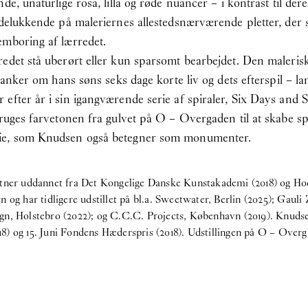
e, unaturlige rosa, lilla og røde nuancer – i kontrast til deres
udelukkende på maleriernes allestedsnærværende pletter, der 
emboring af lærredet.
redet stå uberørt eller kun sparsomt bearbejdet. Den maleri
r tanker om hans søns seks dage korte liv og dets efterspil –
fter år i sin igangværende serie af spiraler, Six Days and Si
bruges farvetonen fra gulvet på O – Overgaden til at skabe sp
rie, som Knudsen også betegner som monumenter.
nstner uddannet fra Det Kongelige Danske Kunstakademi (2018) og 
og har tidligere udstillet på bl.a. Sweetwater, Berlin (2025); Gauli Z
n, Holstebro (2022); og C.C.C. Projects, København (2019). Knudsen
) og 15. Juni Fondens Hæderspris (2018). Udstillingen på O – Overg