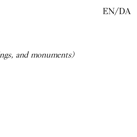
EN
/
DA
ings, and monuments)