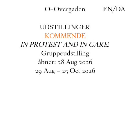
Gå til indhold
O–Overgaden
EN
/
DA
UDSTILLINGER
KOMMENDE
IN PROTEST AND IN CARE
:
Gruppeudstilling
åbner:
28
Aug
2026
29
Aug
–
25
Oct
2026