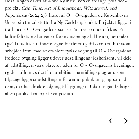
Udstillingen er del af Anne Kølbæk Iversen treårige post.doc.-
projekt,
Crip Time: Art of Impairment, Withdrawal, and
Impatience
(2024-27), huset af O – Overgaden og Københavns
Universitet med støtte fra Ny Carlsbergfondet. Projektet ligger i
tråd med O – Overgadens seneste års overordnede fokus på
kulturfeltets mekanismer for inklusion og eksklusion, herunder
også kunstinstitutionens egne barrierer og drivkræfter. Eftersom
arbejdet frem mod at etablere fysisk adgang til O – Overgadens
fredede bygning ligger udover udstillingens tidshorisont, vil dele
af udstillingen være placeret uden for O – Overgadens bygninger,
og der udformes dertil et ambitiøst formidlingsprogram, som
tilgængeliggører udstillingen for andre publikumsgrupper end
dem, der har direkte adgang til bygningen. Udstillingen ledsages
af en publikation og et symposium.
←
→