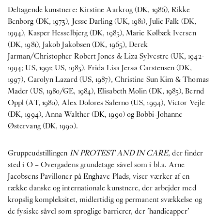
Deltagende kunstnere: Kirstine Aarkrog (DK, 1986), Rikke
Benborg (DK, 1973), Jesse Darling (UK, 1981), Julie Falk (DK,
1994), Kasper Hesselbjerg (DK, 1985), Marie Kølbæk Iversen
(DK, 1981), Jakob Jakobsen (DK, 1965), Derek
Jarman/Christopher Robert Jones & Liza Sylvestre (UK, 1942-
1994; US, 1991; US, 1983), Frida Lisa Jersø Carstensen (DK,
1997), Carolyn Lazard (US, 1987), Christine Sun Kim & Thomas
Mader (US, 1980/GE, 1984), Elisabeth Molin (DK, 1985), Bernd
Oppl (AT, 1980), Alex Dolores Salerno (US, 1994), Victor Vejle
(DK, 1994), Anna Walther (DK, 1990) og Bobbi-Johanne
Østervang (DK, 1990).
Gruppeudstillingen
IN PROTEST AND IN CARE
, der finder
sted i O – Overgadens grundetage såvel som i bl.a. Arne
Jacobsens Pavilloner på Enghave Plads, viser værker af en
række danske og internationale kunstnere, der arbejder med
kropslig kompleksitet, midlertidig og permanent svækkelse og
de fysiske såvel som sproglige barrierer, der ’handicapper’