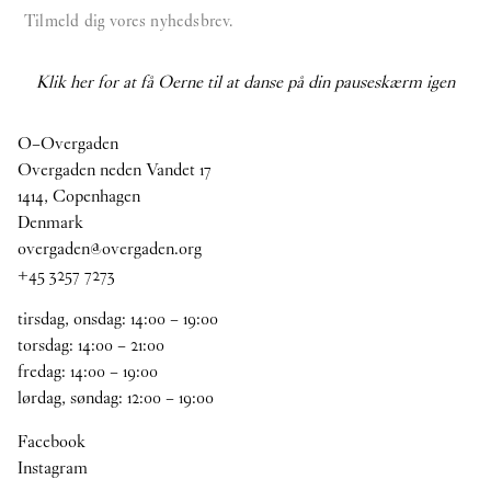
Tilmeld dig vores nyhedsbrev.
Klik her for at få Oerne til at danse på din pauseskærm igen
O–Overgaden
Overgaden neden Vandet 17
1414, Copenhagen
Denmark
overgaden@overgaden.org
+45 3257 7273
tirsdag, onsdag:
14
:
00
–
19
:
00
torsdag:
14
:
00
–
21
:
00
fredag:
14
:
00
–
19
:
00
lørdag, søndag:
12
:
00
–
19
:
00
Facebook
Instagram