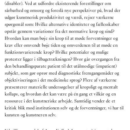
(disabler). Ved at udfordre eksisterende forestillinger om
sårbarhed og omsorg og foreslå nye perspektiver på, hvad der
udgør kunstnerisk produktivitet og værdi, rejser værkerne
spørgsmål som: Hvilke alternative identiteter og fællesskaber
opstår gennem variationer fra det normative krop og sind?
Hvordan kan man bøje sin krop til at møde forventninger og
krav eller omvendt bøje tiden og omverdenen til at møde en
funktionsvarierende krop? Hvilke potentialer og mulige
protester ligger i tilbagetrækningen? Hvor går overgangen fra
den behandlingsparate patient til det utålmodige (impatient)
subjekt, som gør oprør med diagnostiske fremgangsmåder og
objektiviseringen i det medicinske sprog? Flere af værkerne
præsenterer materielle undersøgelser af kropsligt og mentalt
kollaps, og hvordan det kan være på én gang et vilkår og en
ressource i det kunstneriske arbejde. Samtidig vender de et
kritisk blik mod institutionen selv og de forventninger, vi har til
kunsten og kunstneren selv.