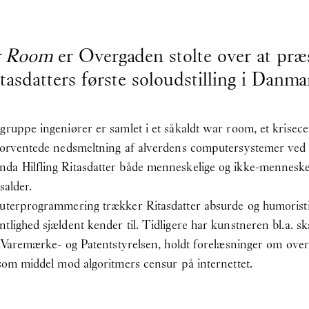
r Room
er Overgaden stolte over at præs
tasdatters første soloudstilling i Danma
ruppe ingeniører er samlet i et såkaldt war room, et krisecen
forventede nedsmeltning af alverdens computersystemer ved år
da Hilfling Ritasdatter både menneskelige og ikke-menneskel
salder.
puterprogrammering trækker Ritasdatter absurde og humoristi
tlighed sjældent kender til. Tidligere har kunstneren bl.a. s
os Varemærke- og Patentstyrelsen, holdt forelæsninger om ove
 som middel mod algoritmers censur på internettet.