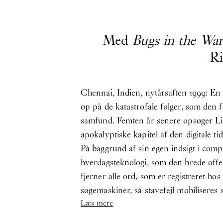
Med
Bugs in the Wa
Ri
Chennai, Indien, nytårsaften 1999: En g
op på de katastrofale følger, som den 
samfund. Femten år senere opsøger Lin
apokalyptiske kapitel af den digitale tid
På baggrund af sin egen indsigt i com
hverdagsteknologi, som den brede offen
fjerner alle ord, som er registreret h
søgemaskiner, så stavefejl mobiliseres
Læs mere