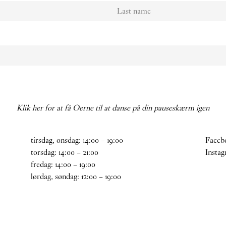
Klik her for at få Oerne til at danse på din pauseskærm igen
tirsdag, onsdag:
14
:
00
–
19
:
00
Faceb
torsdag:
14
:
00
–
21
:
00
Insta
fredag:
14
:
00
–
19
:
00
lørdag, søndag:
12
:
00
–
19
:
00