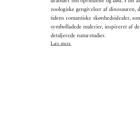
dramaer om oprindelse og død. I sin af
zoologiske gengivelser af dinosauren, 
tidens romantiske skønhedsidealer, som 
symbolladede malerier, inspireret af de
detaljerede naturstudier.
Læs mere