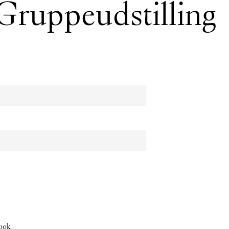
 Gruppeudstilling
ook