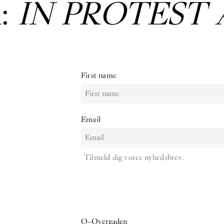
:
IN PROTEST 
First name
Email
Tilmeld dig vores nyhedsbrev.
O–Overgaden