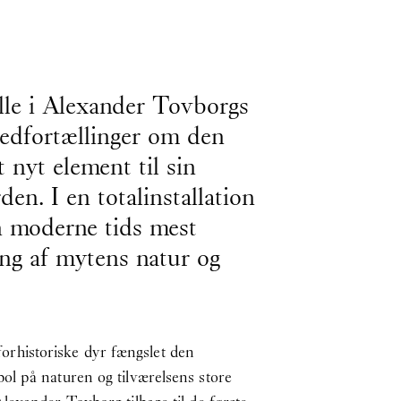
olle i Alexander Tovborgs
ledfortællinger om den
t nyt element til sin
en. I en totalinstallation
n moderne tids mest
ng af mytens natur og
 forhistoriske dyr fængslet den
l på naturen og tilværelsens store