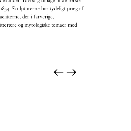
lexander Tovborg tilbage til de første
1854. Skulpturerne bar tydeligt præg af
litterne, der i farverige,
 litterære og mytologiske temaer med
←
→