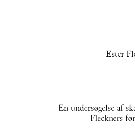
Gå til indhold
Ester Fl
En undersøgelse af sk
Fleckners før