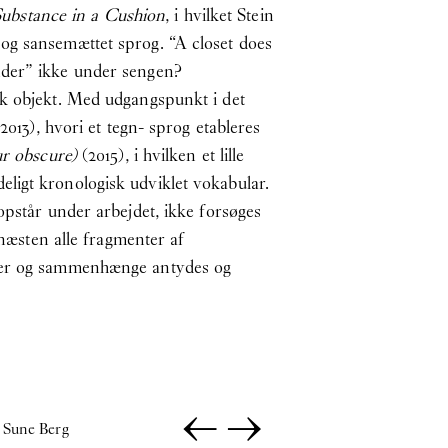
ubstance in a Cushion
, i hvilket Stein
og sansemættet sprog. “A closet does
nder” ikke under sengen?
sk objekt. Med udgangspunkt i det
2013), hvori et tegn- sprog etableres
r obscure)
(2015), i hvilken et lille
ligt kronologisk udviklet vokabular.
opstår under arbejdet, ikke forsøges
 næsten alle fragmenter af
nger og sammenhænge antydes og
←
→
s Sune Berg