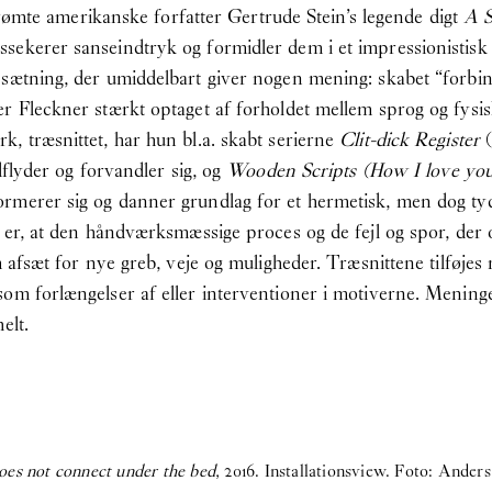
 berømte amerikanske forfatter Gertrude Stein’s legende digt
A S
sekerer sanseindtryk og formidler dem i et impressionistisk 
 sætning, der umiddelbart giver nogen mening: skabet “forbi
er Fleckner stærkt optaget af forholdet mellem sprog og fysi
, træsnittet, har hun bl.a. skabt serierne
Clit-dick Register
(
dflyder og forvandler sig, og
Wooden Scripts (How I love you
rmerer sig og danner grundlag for et hermetisk, men dog tyde
e er, at den håndværksmæssige proces og de fejl og spor, der 
m afsæt for nye greb, veje og muligheder. Træsnittene tilføjes
som forlængelser af eller interventioner i motiverne. Meni
elt.
oes not connect under the bed
, 2016. Installationsview. Foto: Ander