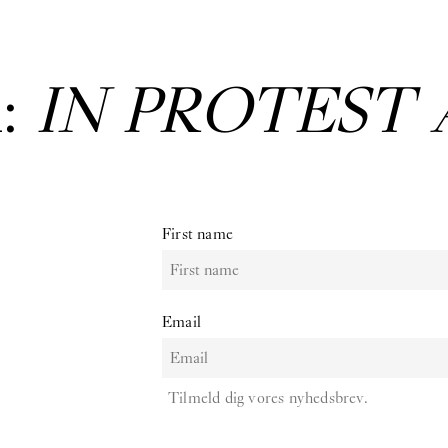
:
IN PROTEST 
First name
Email
Tilmeld dig vores nyhedsbrev.