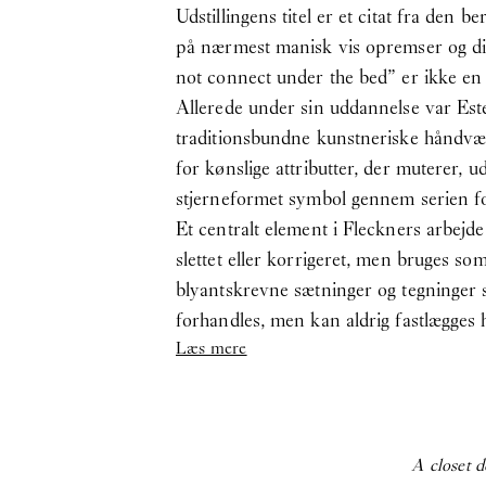
Udstillingens titel er et citat fra den
på nærmest manisk vis opremser og dis
not connect under the bed” er ikke en
Allerede under sin uddannelse var Est
traditionsbundne kunstneriske håndværk
for kønslige attributter, der muterer, u
stjerneformet symbol gennem serien fo
Et centralt element i Fleckners arbejd
slettet eller korrigeret, men bruges so
blyantskrevne sætninger og tegninger 
forhandles, men kan aldrig fastlægges h
Læs mere
A closet d