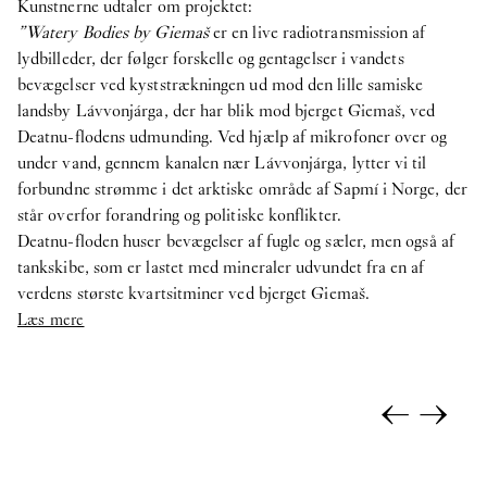
Kunstnerne udtaler om projektet:
”Watery Bodies by Giemaš
er en live radiotransmission af
lydbilleder, der følger forskelle og gentagelser i vandets
bevægelser ved kyststrækningen ud mod den lille samiske
landsby Lávvonjárga, der har blik mod bjerget Giemaš, ved
Deatnu-flodens udmunding. Ved hjælp af mikrofoner over og
under vand, gennem kanalen nær Lávvonjárga, lytter vi til
forbundne strømme i det arktiske område af Sapmí i Norge, der
står overfor forandring og politiske konflikter.
Deatnu-floden huser bevægelser af fugle og sæler, men også af
tankskibe, som er lastet med mineraler udvundet fra en af
verdens største kvartsitminer ved bjerget Giemaš.
Læs mere
←
→