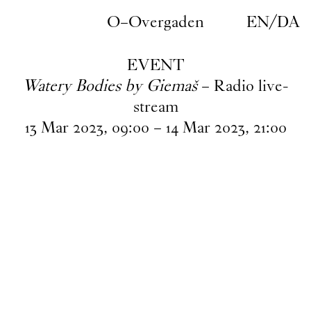
Gå til indhold
O–Overgaden
EN
/
DA
EVENT
Watery Bodies by Giemaš
– Radio live-
stream
13
Mar
2023
,
09
:
00
–
14
Mar
2023
,
21
:
00