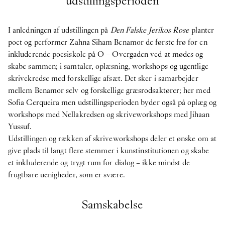
udstillingsperioden
I anledningen af udstillingen på
Den Falske Jerikos Rose
planter
poet og performer Zahna Siham Benamor de første frø for en
inkluderende poesiskole på O – Overgaden ved at mødes og
skabe sammen; i samtaler, oplæsning, workshops og ugentlige
skrivekredse med forskellige afsæt. Det sker i samarbejder
mellem Benamor selv og forskellige græsrodsaktører; her med
Sofia Cerqueira men udstillingsperioden byder også på oplæg og
workshops med Nellakredsen og skriveworkshops med Jihaan
Yussuf.
Udstillingen og rækken af skriveworkshops deler et ønske om at
give plads til langt flere stemmer i kunstinstitutionen og skabe
et inkluderende og trygt rum for dialog – ikke mindst de
frugtbare uenigheder, som er svære.
Samskabelse