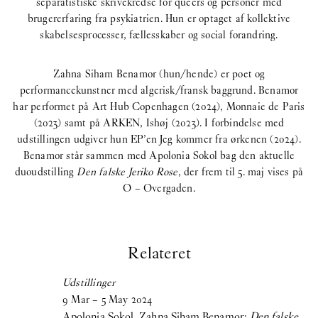
separatistiske skrivekredse for queers og personer med
brugererfaring fra psykiatrien. Hun er optaget af kollektive
skabelsesprocesser, fællesskaber og social forandring.
Zahna Siham Benamor (hun/hende) er poet og
performancekunstner med algerisk/fransk baggrund. Benamor
har performet på Art Hub Copenhagen (2024), Monnaie de Paris
(2023) samt på ARKEN, Ishøj (2023). I forbindelse med
udstillingen udgiver hun EP’en Jeg kommer fra ørkenen (2024).
Benamor står sammen med Apolonia Sokol bag den aktuelle
duoudstilling
Den falske Jeriko Rose
, der frem til 5. maj vises på
O – Overgaden.
Relateret
Udstillinger
9
Mar
–
5
May
2024
Apolonia Sokol, Zahna Siham Benamor:
Den falske