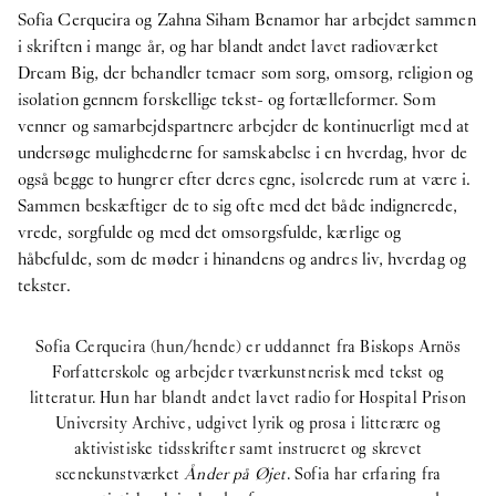
Sofia Cerqueira og Zahna Siham Benamor har arbejdet sammen
i skriften i mange år, og har blandt andet lavet radioværket
Dream Big, der behandler temaer som sorg, omsorg, religion og
isolation gennem forskellige tekst- og fortælleformer. Som
venner og samarbejdspartnere arbejder de kontinuerligt med at
undersøge mulighederne for samskabelse i en hverdag, hvor de
også begge to hungrer efter deres egne, isolerede rum at være i.
Sammen beskæftiger de to sig ofte med det både indignerede,
vrede, sorgfulde og med det omsorgsfulde, kærlige og
håbefulde, som de møder i hinandens og andres liv, hverdag og
tekster.
Sofia Cerqueira (hun/hende) er uddannet fra Biskops Arnös
Forfatterskole og arbejder tværkunstnerisk med tekst og
litteratur. Hun har blandt andet lavet radio for Hospital Prison
University Archive, udgivet lyrik og prosa i litterære og
aktivistiske tidsskrifter samt instrueret og skrevet
scenekunstværket
Ånder på Øjet
. Sofia har erfaring fra