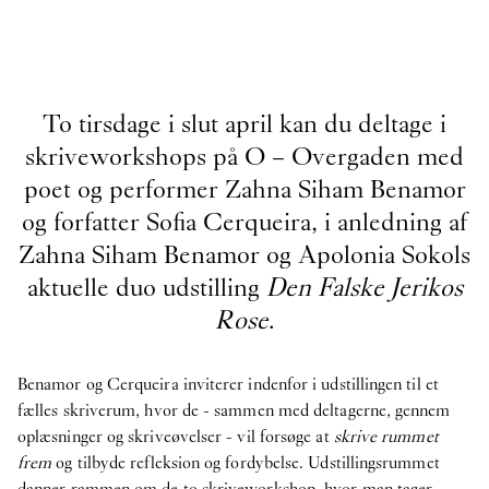
To tirsdage i slut april kan du deltage i
skriveworkshops på O – Overgaden med
poet og performer Zahna Siham Benamor
og forfatter Sofia Cerqueira, i anledning af
Zahna Siham Benamor og Apolonia Sokols
aktuelle duo udstilling
Den Falske Jerikos
Rose
.
Benamor og Cerqueira inviterer indenfor i udstillingen til et
fælles skriverum, hvor de - sammen med deltagerne, gennem
oplæsninger og skriveøvelser - vil forsøge at
skrive rummet
frem
og tilbyde refleksion og fordybelse. Udstillingsrummet
danner rammen om de to skriveworkshop, hvor man tager