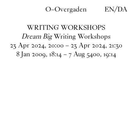
Gå til indhold
O–Overgaden
EN
/
DA
WRITING WORKSHOPS
Dream Big
Writing Workshops
23
Apr
2024
,
20
:
00
–
23
Apr
2024
,
21
:
30
8
Jan
2009
,
18
:
14
–
7
Aug
5400
,
19
:
14