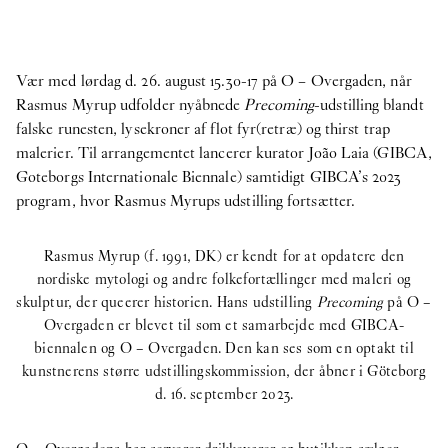
Vær med lørdag d. 26. august 15.30-17 på O – Overgaden, når
Rasmus Myrup udfolder nyåbnede
Precoming
-udstilling blandt
falske runesten, lysekroner af flot fyr(retræ) og thirst trap
malerier. Til arrangementet lancerer kurator João Laia (GIBCA,
Goteborgs Internationale Biennale) samtidigt GIBCA’s 2023
program, hvor Rasmus Myrups udstilling fortsætter.
Rasmus Myrup (f. 1991, DK) er kendt for at opdatere den
nordiske mytologi og andre folkefortællinger med maleri og
skulptur, der queerer historien. Hans udstilling
Precoming
på O –
Overgaden er blevet til som et samarbejde med GIBCA-
biennalen og O – Overgaden. Den kan ses som en optakt til
kunstnerens større udstillingskommission, der åbner i Göteborg
d. 16. september 2023.