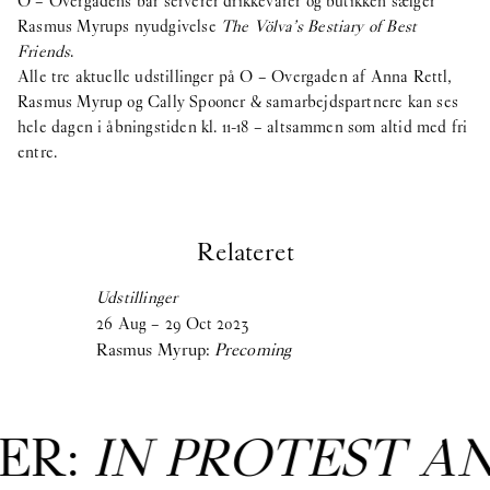
O – Overgadens bar serverer drikkevarer og butikken sælger
Rasmus Myrups nyudgivelse
The Völva’s Bestiary of Best
Friends
.
Alle tre aktuelle udstillinger på O – Overgaden af Anna Rettl,
Rasmus Myrup og Cally Spooner & samarbejdspartnere kan ses
hele dagen i åbningstiden kl. 11-18 – altsammen som altid med fri
entre.
Relateret
Udstillinger
26
Aug
–
29
Oct
2023
Rasmus Myrup:
Precoming
ER:
IN PROTEST A