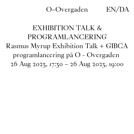
Gå til indhold
O–Overgaden
EN
/
DA
EXHIBITION TALK &
PROGRAMLANCERING
Rasmus Myrup Exhibition Talk + GIBCA
programlancering på O - Overgaden
26
Aug
2023
,
17
:
30
–
26
Aug
2023
,
19
:
00