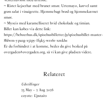
~ Ristet kejserhat med brunet smør. Urtemayo, kørvel samt
grøn salat i vinaigrette. Hjemmebagt brød og hjemmekærnet
smør.
~ Myseis med karamelliseret hvid chokolade og timian.
Billet kan købes via dette link:
https://beboerhus.dk/spisehusbilletter/p/spisehusbillet-master-
8hlwm-ypazg-x5tpy-lf9k5-wrs6r-xmkhs
Er du forhindret i at komme, bedes du give besked på
overgaden@overgaden.org, så vi kan give pladsen videre.
Relateret
Udstillinger
23
May
–
2
Aug
2026
coyote:
Upstairs