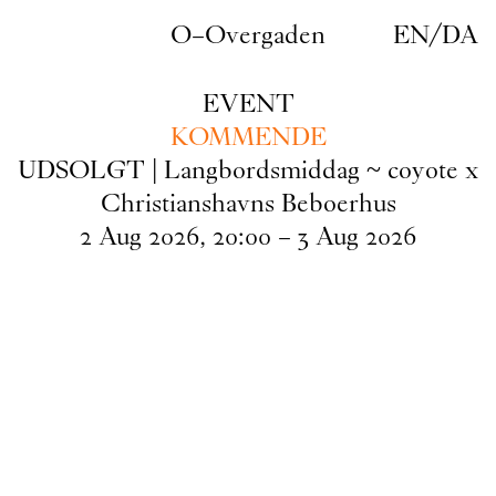
Gå til indhold
O–Overgaden
EN
/
DA
EVENT
KOMMENDE
UDSOLGT | Langbordsmiddag ~ coyote x
Christianshavns Beboerhus
2
Aug
2026
,
20
:
00
–
3
Aug
2026