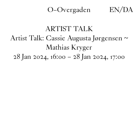
Gå til indhold
O–Overgaden
EN
/
DA
ARTIST TALK
Artist Talk: Cassie Augusta Jørgensen ~
Mathias Kryger
28
Jan
2024
,
16
:
00
–
28
Jan
2024
,
17
:
00