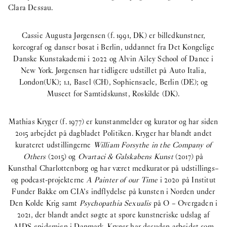
Clara Dessau.
Cassie Augusta Jørgensen (f. 1991, DK) er billedkunstner,
koreograf og danser bosat i Berlin, uddannet fra Det Kongelige
Danske Kunstakademi i 2022 og Alvin Ailey School of Dance i
New York. Jørgensen har tidligere udstillet på Auto Italia,
London(UK); 1.1, Basel (CH), Sophiensaele, Berlin (DE); og
Museet for Samtidskunst, Roskilde (DK).
Mathias Kryger (f. 1977) er kunstanmelder og kurator og har siden
2015 arbejdet på dagbladet Politiken. Kryger har blandt andet
kurateret udstillingerne
William Forsythe in the Company of
Others
(2015) og
Ovartaci & Galskabens Kunst
(2017) på
Kunsthal Charlottenborg og har været medkurator på udstillings–
og podcast-projekterne
A Painter of our Time
i 2020 på Institut
Funder Bakke om CIA’s indflydelse på kunsten i Norden under
Den Kolde Krig samt
Psychopathia Sexualis
på O – Overgaden i
2021, der blandt andet søgte at spore kunstneriske udslag af
AIDS-epidemien i Danmark. Kryger har desuden arbejdet som