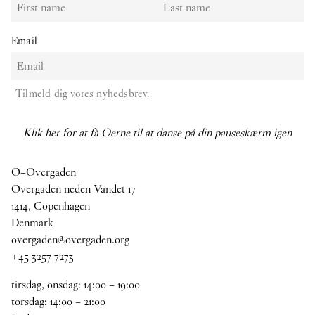
Email
Tilmeld dig vores nyhedsbrev.
Klik her for at få Oerne til at danse på din pauseskærm igen
O–Overgaden
Overgaden neden Vandet 17
1414, Copenhagen
Denmark
overgaden@overgaden.org
+45 3257 7273
tirsdag, onsdag:
14
:
00
–
19
:
00
torsdag:
14
:
00
–
21
:
00