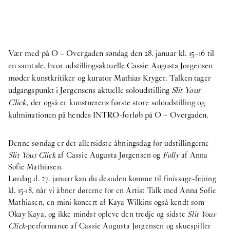
Vær med på O – Overgaden søndag den 28. januar kl. 15–16 til
en samtale, hvor udstillingsaktuelle Cassie Augusta Jørgensen
møder kunstkritiker og kurator Mathias Kryger. Talken tager
udgangspunkt i Jørgensens aktuelle soloudstilling
Slit Your
Click
, der også er kunstnerens første store soloudstilling og
kulminationen på hendes INTRO-forløb på O – Overgaden.
Denne søndag er det allersidste åbningsdag for udstillingerne
Slit Your Click
af Cassie Augusta Jørgensen og
Folly
af Anna
Sofie Mathiasen.
Lørdag d. 27. januar kan du desuden komme til finissage-fejring
kl. 15-18, når vi åbner dørerne for en Artist Talk med Anna Sofie
Mathiasen, en mini koncert af Kaya Wilkins også kendt som
Okay Kaya, og ikke mindst opleve den tredje og sidste
Slit Your
Click
-performance af Cassie Augusta Jørgensen og skuespiller