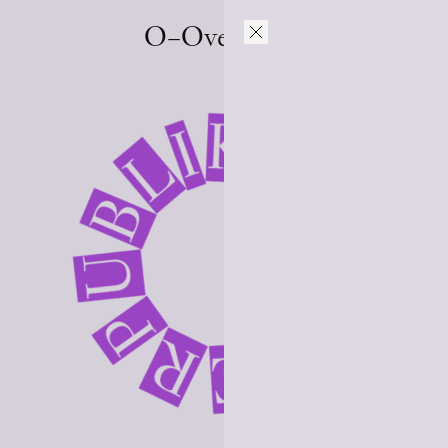
O–Overgaden
L
I
K
B
A
U
T
P
I
R
O
E
N