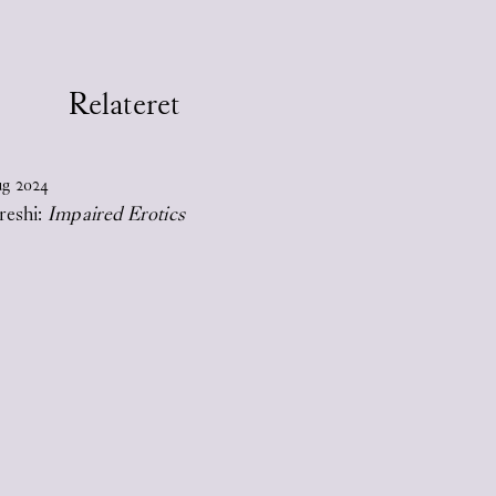
Relateret
ug
2024
reshi:
Impaired Erotics