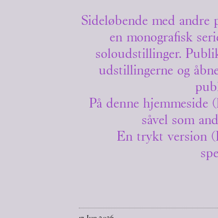
Sideløbende med andre p
en monografisk seri
soloudstillinger. Publ
udstillingerne og åbn
publ
På denne hjemmeside (he
såvel som and
En trykt version
spe
17
Jun
2026