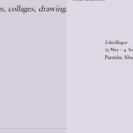
, collages, drawings, and monuments)
Udstillinger
25
May
–
4
A
Panteha Aba