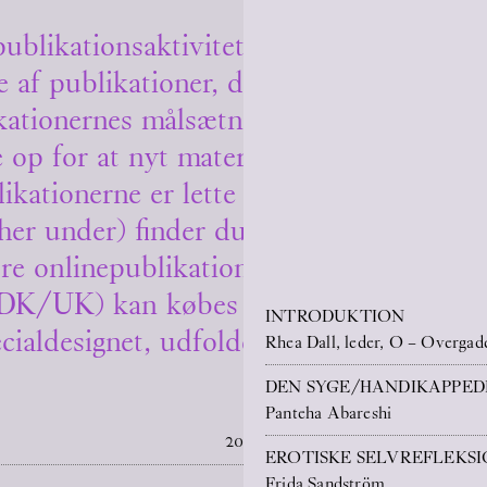
ublikationsaktiviteter har O – Overgad
e af publikationer, der udgives i forbind
ikationernes målsætning er at udvide sa
e op for at nyt materiale kan udspringe 
ikationerne er lette at tilgå selv langvejs
r under) finder du en PDF-version af a
re onlinepublikationer, som du gratis 
 (DK/UK) kan købes for 50 DKK i vores
INTRODUKTION
cialdesignet, udfoldelig plakat som oms
Rhea Dall, leder, O – Overgad
DEN SYGE/HANDIKAPPED
Panteha Abareshi
2026
EROTISKE SELVREFLEKS
Frida Sandström