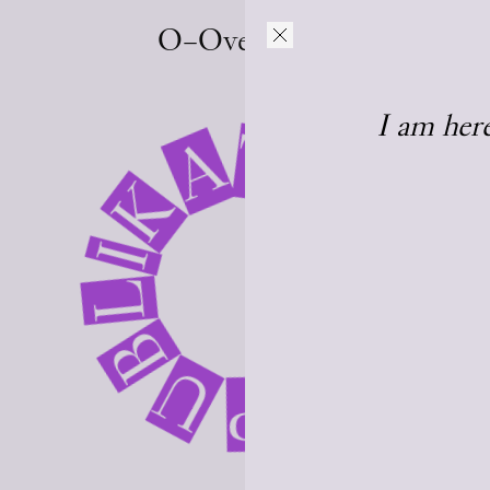
O–Overgaden
I am here
K
I
A
L
T
B
I
U
O
P
N
R
E