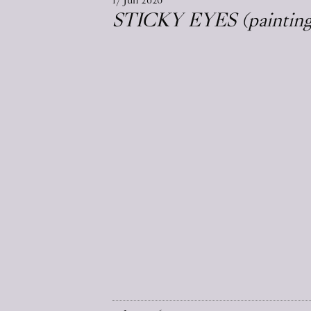
STICKY EYES (paintings