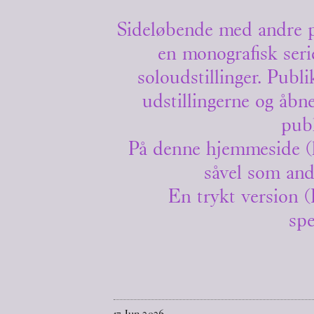
Sideløbende med andre p
en monografisk seri
soloudstillinger. Publ
udstillingerne og åbn
publ
På denne hjemmeside (he
såvel som and
En trykt version
spe
17
Jun
2026