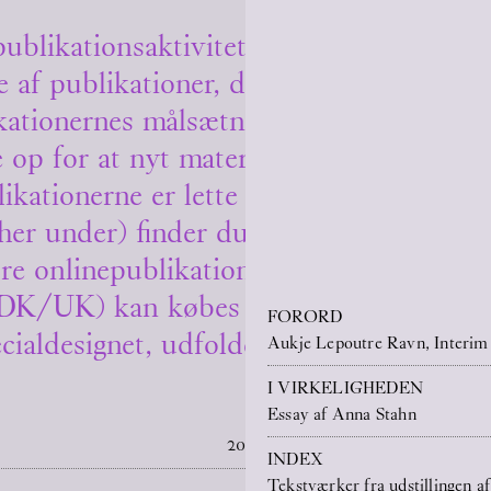
ublikationsaktiviteter har O – Overgad
e af publikationer, der udgives i forbind
ikationernes målsætning er at udvide sa
e op for at nyt materiale kan udspringe 
ikationerne er lette at tilgå selv langvejs
r under) finder du en PDF-version af a
re onlinepublikationer, som du gratis 
 (DK/UK) kan købes for 50 DKK i vores
FORORD
cialdesignet, udfoldelig plakat som oms
Aukje Lepoutre Ravn, Interim
I VIRKELIGHEDEN
Essay af Anna Stahn
2026
INDEX
Tekstværker fra udstillingen af