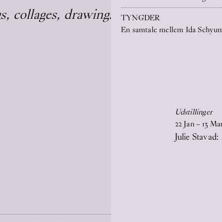
, collages, drawings, and monuments)
TYNGDER
En samtale mellem Ida Schyum
Udstillinger
22
Jan
–
13
Ma
Julie Stavad: