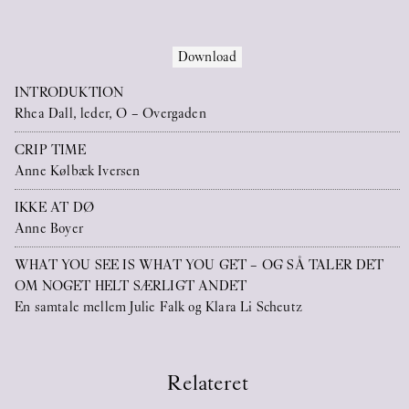
serie af publikationer, der udgives i
forbindelse med alle husets
Download
soloudstillinger. Publikationernes
INTRODUKTION
målsætning er at udvide samtalerne under
Rhea Dall, leder, O – Overgaden
og efter udstillingerne og åbne op for at
CRIP TIME
nyt materiale kan udspringe heraf,
Anne Kølbæk Iversen
samtidig med at publikationerne er lette at
IKKE AT DØ
tilgå selv langvejs fra.
Anne Boyer
På denne hjemmeside (her under) finder
du en PDF-version af alle disse
WHAT YOU SEE IS WHAT YOU GET – OG SÅ TALER DET
OM NOGET HELT SÆRLIGT ANDET
publikationer, såvel som andre
En samtale mellem Julie Falk og Klara Li Scheutz
onlinepublikationer, som du gratis kan
downloade.
En trykt version (DK/UK) kan købes for
Relateret
50 DKK i vores boghandel med en