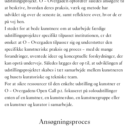
udstillingsprojekt. O – Overgaden opfordrer således ansøgere til
at beskrive, hvordan deres praksis, værk og metode har
udviklet sig over de seneste år, samt reflektere over, hvor de er
på vej hen.
I stedet for at bede kunstnere om at udarbejde færdige
udstillingsprojekter specifikt tilpasset institutionen, er det
ønsket at O – Overgaden tilpasser sig og understøtter den
specifikke kunstneriske praksis og proces – med de mange
forandringer, uventede ideer og konceptuelle forskydninger, der
kan opstå undervejs. Således lægges der op til, at udviklingen af
udstillingsprojektet skabes i tæt samarbejde mellem kunstneren
og husets kuratoriske og tekniske team.
For at sikre ressourcer til den enkelte udstilling og kunstner er
O – Overgadens Open Call p.t. fokuseret på soloudstillinger
enten af en kunstner, en kunstnerduo, en kunstnergruppe eller
en kunstner og kurator i samarbejde.
Ansøgningsproces