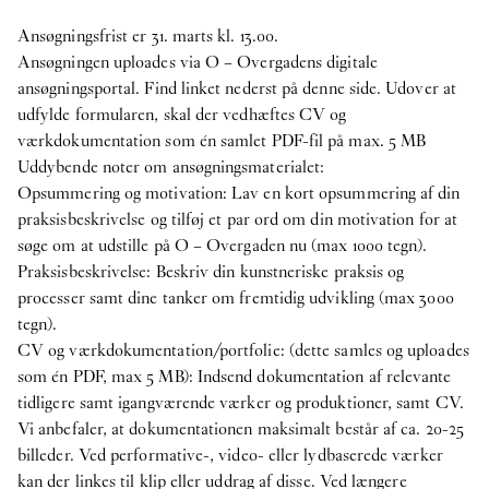
Ansøgningsfrist er 31. marts kl. 13.00.
Ansøgningen uploades via O – Overgadens digitale
ansøgningsportal. Find linket nederst på denne side. Udover at
udfylde formularen, skal der vedhæftes CV og
værkdokumentation som én samlet PDF-fil på max. 5 MB
Uddybende noter om ansøgningsmaterialet:
Opsummering og motivation: Lav en kort opsummering af din
praksisbeskrivelse og tilføj et par ord om din motivation for at
søge om at udstille på O – Overgaden nu (max 1000 tegn).
Praksisbeskrivelse: Beskriv din kunstneriske praksis og
processer samt dine tanker om fremtidig udvikling (max 3000
tegn).
CV og værkdokumentation/portfolie: (dette samles og uploades
som én PDF, max 5 MB): Indsend dokumentation af relevante
tidligere samt igangværende værker og produktioner, samt CV.
Vi anbefaler, at dokumentationen maksimalt består af ca. 20-25
billeder. Ved performative-, video- eller lydbaserede værker
kan der linkes til klip eller uddrag af disse. Ved længere