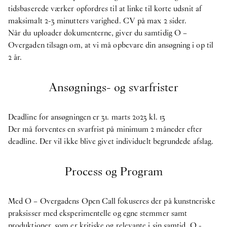
tidsbaserede værker opfordres til at linke til korte udsnit af
maksimalt 2-3 minutters varighed. CV på max 2 sider.
Når du uploader dokumenterne, giver du samtidig O –
Overgaden tilsagn om, at vi må opbevare din ansøgning i op til
2 år.
Ansøgnings- og svarfrister
Deadline for ansøgningen er 31. marts 2023 kl. 13
Der må forventes en svarfrist på minimum 2 måneder efter
deadline. Der vil ikke blive givet individuelt begrundede afslag.
Process og Program
Med O – Overgadens Open Call fokuseres der på kunstneriske
praksisser med eksperimentelle og egne stemmer samt
produktioner, som er kritiske og relevante i sin samtid. O -