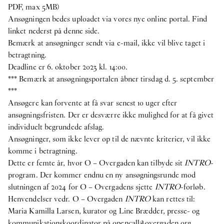
PDF, max 5MB)
Ansøgningen bedes uploadet via vores nye online portal. Find
linket nederst på denne side.
Bemærk at ansøgninger sendt via e-mail, ikke vil blive taget i
betragtning.
Deadline er 6. oktober 2023 kl. 14:00.
*** Bemærk at ansøgningsportalen åbner tirsdag d. 5. september
***
Ansøgere kan forvente at få svar senest 10 uger efter
ansøgningsfristen. Der er desværre ikke mulighed for at få givet
individuelt begrundede afslag.
Ansøgninger, som ikke lever op til de nævnte kriterier, vil ikke
komme i betragtning.
Dette er femte år, hvor O – Overgaden kan tilbyde sit
INTRO
-
program. Der kommer endnu en ny ansøgningsrunde mod
slutningen af 2024 for O – Overgadens sjette
INTRO
-forløb.
Henvendelser vedr. O – Overgaden
INTRO
kan rettes til:
Maria Kamilla Larsen, kurator og Line Brædder, presse- og
kommunikationskoordinator på
opencall@overgaden.org