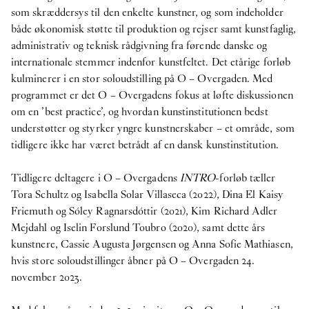
som skræddersys til den enkelte kunstner, og som indeholder
både økonomisk støtte til produktion og rejser samt kunstfaglig,
administrativ og teknisk rådgivning fra førende danske og
internationale stemmer indenfor kunstfeltet. Det etårige forløb
kulminerer i en stor soloudstilling på O – Overgaden. Med
programmet er det O – Overgadens fokus at løfte diskussionen
om en ’best practice’, og hvordan kunstinstitutionen bedst
understøtter og styrker yngre kunstnerskaber – et område, som
tidligere ikke har været betrådt af en dansk kunstinstitution.
Tidligere deltagere i O – Overgadens
INTRO
-forløb tæller
Tora Schultz og Isabella Solar Villaseca (2022), Dina El Kaisy
Friemuth og Sóley Ragnarsdóttir (2021), Kim Richard Adler
Mejdahl og Iselin Forslund Toubro (2020), samt dette års
kunstnere, Cassie Augusta Jørgensen og Anna Sofie Mathiasen,
hvis store soloudstillinger åbner på O – Overgaden 24.
november 2023.