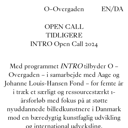
Gå til indhold
O–Overgaden
EN
/
DA
OPEN CALL
TIDLIGERE
INTRO Open Call 2024
Med programmet
INTRO
tilbyder O –
Overgaden – i samarbejde med Aage og
Johanne Louis-Hansen Fond – for femte år
i træk et særligt og ressourcestærkt 1-
årsforløb med fokus på at støtte
nyuddannede billedkunstnere i Danmark
mod en bæredygtig kunstfaglig udvikling
og international udveksling.