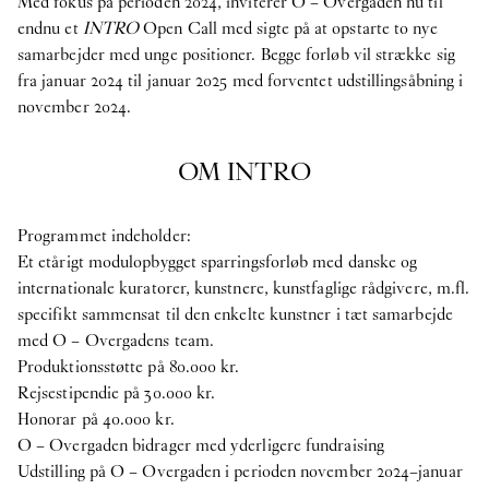
Med fokus på perioden 2024, inviterer O – Overgaden nu til
endnu et
INTRO
Open Call med sigte på at opstarte to nye
samarbejder med unge positioner. Begge forløb vil strække sig
fra januar 2024 til januar 2025 med forventet udstillingsåbning i
november 2024.
OM INTRO
Programmet indeholder:
Et etårigt modulopbygget sparringsforløb med danske og
internationale kuratorer, kunstnere, kunstfaglige rådgivere, m.fl.
specifikt sammensat til den enkelte kunstner i tæt samarbejde
med O – Overgadens team.
Produktionsstøtte på 80.000 kr.
Rejsestipendie på 30.000 kr.
Honorar på 40.000 kr.
O – Overgaden bidrager med yderligere fundraising
Udstilling på O – Overgaden i perioden november 2024–januar