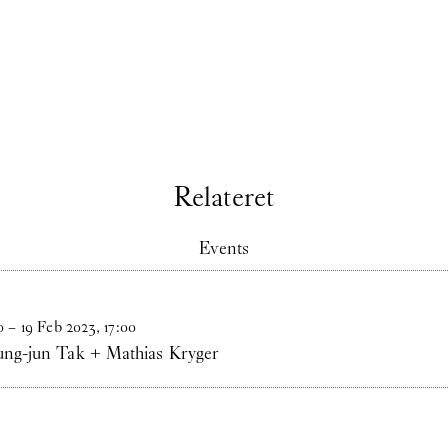
Relateret
Events
0
–
19
Feb
2023
,
17
:
00
oung-jun Tak + Mathias Kryger