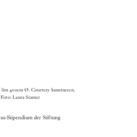
ir, lim 400cm Ø. Courtesy kunstneren.
Young-jun Tak:
C
. Foto: Laura Stamer
K
us-Stipendium der Stiftung