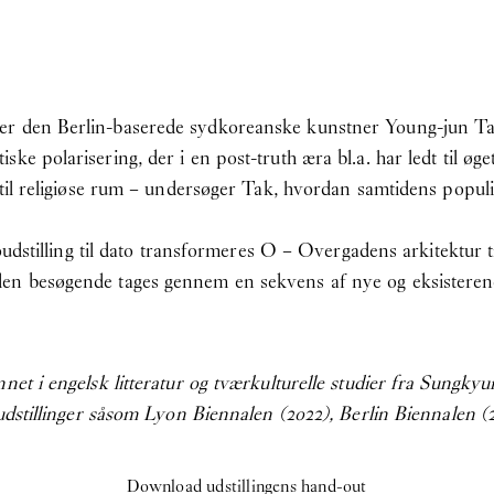
r den Berlin-baserede sydkoreanske kunstner Young-jun Tak 
ke polarisering, der i en post-truth æra bl.a. har ledt til øg
r til religiøse rum – undersøger Tak, hvordan samtidens popu
oloudstilling til dato transformeres O – Overgadens arkitektur 
den besøgende tages gennem en sekvens af nye og eksisteren
net i engelsk litteratur og tværkulturelle studier fra Sungky
 udstillinger såsom Lyon Biennalen (2022), Berlin Biennalen (
Download udstillingens hand-out