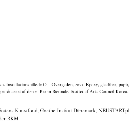
020. Installationsbillede O – Overgaden, 2023. Epoxy, glasfiber, pap
roduceret af den 11. Berlin Biennale. Støttet af Arts Council Korea
af Statens Kunstfond, Goethe-Institut Dänemark, NEUSTARTpl
der BKM.