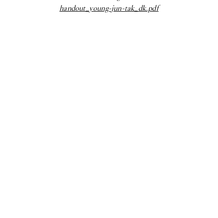
handout_young-jun-tak_dk.pdf