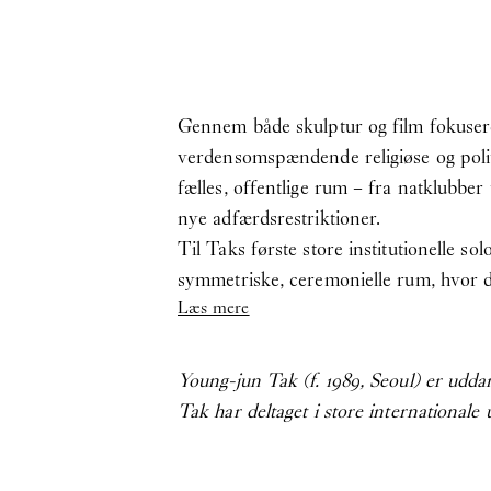
Gennem både skulptur og film fokusere
verdensomspændende religiøse og politis
fælles, offentlige rum – fra natklubbe
nye adfærdsrestriktioner.
Til Taks første store institutionelle s
symmetriske, ceremonielle rum, hvor 
Læs mere
Young-jun Tak (f. 1989, Seoul) er uddan
Tak har deltaget i store internationale