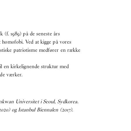
(f. 1989) på de seneste års
et homofobi. Ved at kigge på vores
listiske patriotisme medfører en række
til en kirkelignende struktur med
de værker.
unkwan Universitet i Seoul, Sydkorea.
2020) og Istanbul Biennalen (2017).