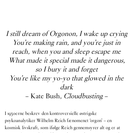
I still dream of Orgonon, I wake up crying
You’re making rain, and you’re just in
reach, when you and sleep escape me
What made it special made it dangerous,
so I bury it and forget
You’re like my yo-yo that glowed in the
dark
– Kate Bush,
Cloudbusting
–
I 1930erne beskrev den kontroversielle østrigske
psykoanalytiker Wilhelm Reich fænomenet ‘orgon’ – en
kosmisk livskraft, som ifølge Reich gennemsyrer alt og er at