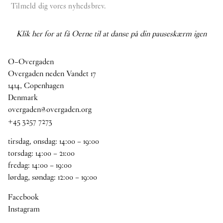
Tilmeld dig vores nyhedsbrev.
Klik her for at få Oerne til at danse på din pauseskærm igen
O–Overgaden
Overgaden neden Vandet 17
1414, Copenhagen
Denmark
overgaden@overgaden.org
+45 3257 7273
tirsdag, onsdag:
14
:
00
–
19
:
00
torsdag:
14
:
00
–
21
:
00
fredag:
14
:
00
–
19
:
00
lørdag, søndag:
12
:
00
–
19
:
00
Facebook
Instagram