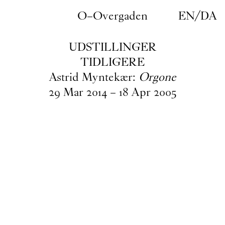
Gå til indhold
O–Overgaden
EN
/
DA
UDSTILLINGER
TIDLIGERE
Astrid Myntekær:
Orgone
29
Mar
2014
–
18
Apr
2005