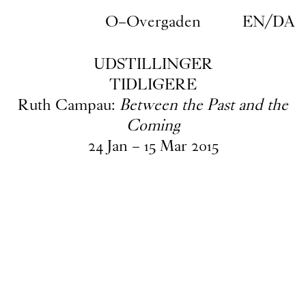
Gå til indhold
O–Overgaden
EN
/
DA
UDSTILLINGER
TIDLIGERE
Ruth Campau:
Between the Past and the
Coming
24
Jan
–
15
Mar
2015