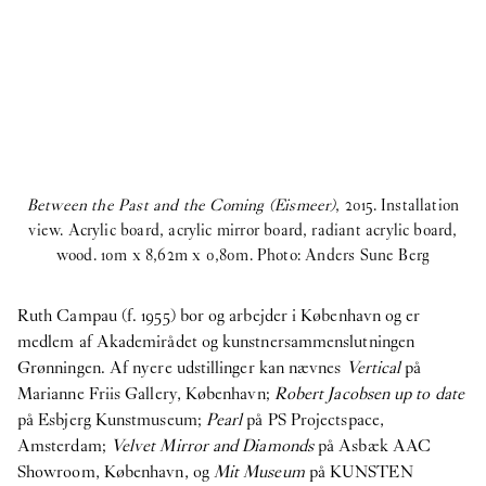
Between the Past and the Coming (Eismeer)
, 2015. Installation
view. Acrylic board, acrylic mirror board, radiant acrylic board,
wood. 10m x 8,62m x 0,80m. Photo: Anders Sune Berg
a
Ruth Campau (f. 1955) bor og arbejder i København og er
medlem af Akademirådet og kunstnersammenslutningen
Grønningen. Af nyere udstillinger kan nævnes
Vertical
på
Marianne Friis Gallery, København;
Robert Jacobsen up to date
på Esbjerg Kunstmuseum;
Pearl
på PS Projectspace,
Amsterdam;
Velvet Mirror and Diamonds
på Asbæk AAC
Showroom, København, og
Mit Museum
på KUNSTEN