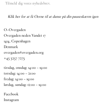
Tilmeld dig vores nyhedsbrev.
Klik her for at få Oerne til at danse på din pauseskærm igen
O–Overgaden
Overgaden neden Vandet 17
1414, Copenhagen
Denmark
overgaden@overgaden.org
+45 3257 7273
tirsdag, onsdag:
14
:
00
–
19
:
00
torsdag:
14
:
00
–
21
:
00
fredag:
14
:
00
–
19
:
00
lørdag, søndag:
12
:
00
–
19
:
00
Facebook
Instagram