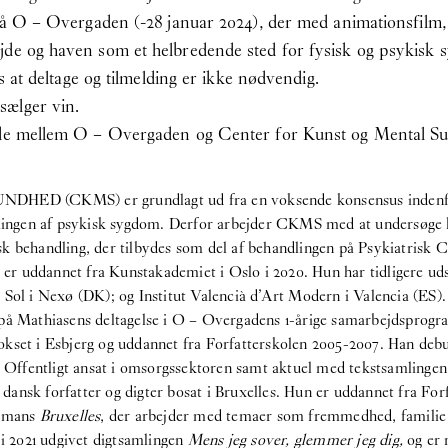
 på O – Overgaden (-28 januar 2024), der med animationsfilm,
jde og haven som et helbredende sted for fysisk og psykisk 
is at deltage og tilmelding er ikke nødvendig.
sælger vin.
ejde mellem O – Overgaden og Center for Kunst og Mental S
CKMS) er grundlagt ud fra en voksende konsensus indenfor s
dlingen af psykisk sygdom. Derfor arbejder CKMS med at undersøge 
k behandling, der tilbydes som del af behandlingen på Psykiatrisk 
annet fra Kunstakademiet i Oslo i 2020. Hun har tidligere udstil
 Sol i Nexø (DK); og Institut Valencià d’Art Modern i Valencia (ES)
 på Mathiasens deltagelse i O – Overgadens 1-årige samarbejdspro
t i Esbjerg og uddannet fra Forfatterskolen 2005-2007. Han debu
t. Offentligt ansat i omsorgssektoren samt aktuel med tekstsamlinge
 forfatter og digter bosat i Bruxelles. Hun er uddannet fra Forfa
osmans
Bruxelles
, der arbejder med temaer som fremmedhed, familie 
 i 2021 udgivet digtsamlingen
Mens jeg sover, glemmer jeg dig,
og er 