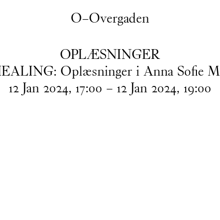
O–Overgaden
OPLÆSNINGER
ING: Oplæsninger i Anna Sofie Math
12
Jan
2024
,
17
:
00
–
12
Jan
2024
,
19
:
00