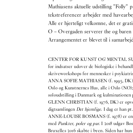
Mathiasens aktuelle udstilling ”Folly”
tekstreferencer arbejder med havearbe
Alle er hjerteligt velkomne, det er grat
O – Overgaden serverer the og baren 
Arrangementet er blevet til i samarb
CENTER FOR KUNST OG MENTAL SUNDHED (
for indsatser udover de biologiske i behan
skriveworkshops for mennesker i psykiatris
ANNA SOFIE MATHIASEN (f. 1995, DK) er udd
Oslo og Kunstnernes Hus, alle i Oslo (NO);
soloudstilling i Danmark og kulminationen
GLENN CHRISTIAN (f. 1976, DK) er opvokse
digtsamlingen
Det hjemlige
. I dag er han p
ANNE-LOUISE BOSMANS (f. 1978) er en dansk
med
Punkter, poler og par.
I 2018 udgav B
Bruxelles 2016 skabte i byen. Siden har hun