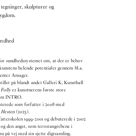
 tegninger, skulpturer og
sygdom.
undhed
undhedssystemet om, at der er behov
kunstens helende potentialer gennem bl.a.
Center Amager.
let på blandt andet Galleri K, Kunsthall
.
Folly
er kunstnerens første store
gram INTRO.
terede som forfatter i 2008 med
n
Hesten
(2023).
tterskolen 1999-2001 og debuterede i 2002
og den angst, som terrorangrebene i
nu på vej med sin sjette digtsamling.