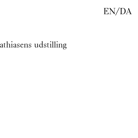
EN
/
DA
iasens udstilling