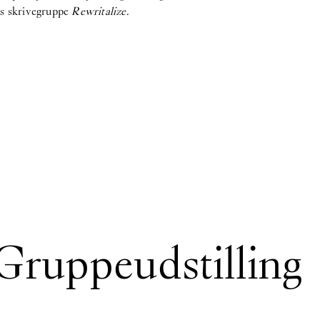
ds skrivegruppe
Rewritalize
.
 Gruppeudstilling