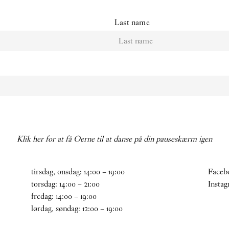
Last name
Klik her for at få Oerne til at danse på din pauseskærm igen
tirsdag, onsdag:
14
:
00
–
19
:
00
Faceb
torsdag:
14
:
00
–
21
:
00
Insta
fredag:
14
:
00
–
19
:
00
lørdag, søndag:
12
:
00
–
19
:
00