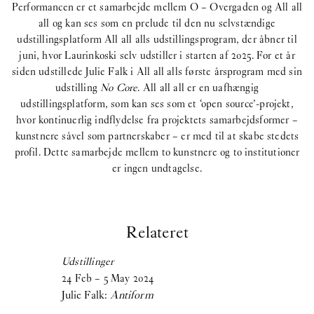
Performancen er et samarbejde mellem O – Overgaden og All all
all og kan ses som en prelude til den nu selvstændige
udstillingsplatform All all alls udstillingsprogram, der åbner til
juni, hvor Laurinkoski selv udstiller i starten af 2025. For et år
siden udstillede Julie Falk i All all alls første årsprogram med sin
udstilling
No Core
. All all all er en uafhængig
udstillingsplatform, som kan ses som et ‘open source’-projekt,
hvor kontinuerlig indflydelse fra projektets samarbejdsformer –
kunstnere såvel som partnerskaber – er med til at skabe stedets
profil. Dette samarbejde mellem to kunstnere og to institutioner
er ingen undtagelse.
Relateret
Udstillinger
24
Feb
–
5
May
2024
Julie Falk:
Antiform