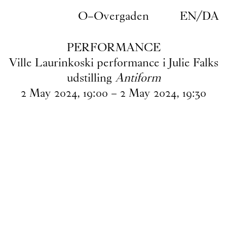
Gå til indhold
O–Overgaden
EN
/
DA
PERFORMANCE
Ville Laurinkoski performance i Julie Falks
udstilling
Antiform
2
May
2024
,
19
:
00
–
2
May
2024
,
19
:
30