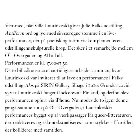
Vær med, når Ville Laurinkoski giver Julie Falks udstilling
Antiform
ord og lyd med sin særegne stemme i en live-
performance, der på poetisk og intim vis komplementerer
udstillingens skulpturelle krop. Det sker i et samarbejde mellem
O – Overgaden og All all all.
Performancen er kl. 17.00-17.30.
De to billedkunstnere har tidligere arbejdet sammen, hvor
Laurinkoski var inviteret til at lave en performance i Falks
udstilling
Alas
på SIRIN Gallery tilbage i 2020. Grundet covid-
19 var Laurinkoski fanget i lockdown i Finland, og derfor blev
performancen opført via iPhone. Nu mødes de to igen, denne
gang i samme rum på O – Overgaden, i Laurinkoskis
performances bygget op af værkpassager fra queer-litteraturen,
der reaktiveres og rekontekstualiseres - som stykker af fortiden,
der kolliderer med samtiden.