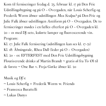
Kom til ferniseringer fredag d. 23. februar kl. 17 på Den Frie
Udstillingsbygning og på O – Overgaden, når Louis Scherfig og
Frederik Worm åbner udstillingen
Mea Sculpa?
på Den Frie og
Julie Falk åbner udstillingen
Antiform
på O – Overgaden. De to
ferniseringer mødes i en fælles efterfest på O – Overgaden kl.
20 – 01 med DJ-sets, kulørte lamper og fluorescerende vin.
Program:
Kl. 17: Julie Falk fernisering (udstillingen kan ses kl. 17-21)
Kl. 18: Åbningstale, Rhea Dall (leder på O – Overgaden)
Kl. 20 - 01: EFTERFEST med Den Frie Udstillingsbygning
Flouriserende drinks af Martin Brandt ~ gratis øl fra To Øl til
de første ~ One Bar v. Freja Gøtke åbner kl. 20
Musik og DJ’s:
~ Louis Scherfig + Frederik Worm w. Friends
~ Fransesca Burattelli
~ Lukas Danys