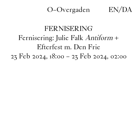
Gå til indhold
O–Overgaden
EN
/
DA
FERNISERING
Fernisering: Julie Falk
Antiform
+
Efterfest m. Den Frie
23
Feb
2024
,
18
:
00
–
23
Feb
2024
,
02
:
00