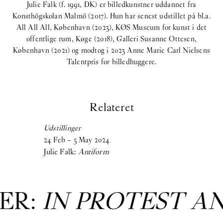
Julie Falk (f. 1991, DK) er billedkunstner uddannet fra
Konsthögskolan Malmö (2017). Hun har senest udstillet på bl.a.
All All All, København (2023), KØS Museum for kunst i det
offentlige rum, Køge (2018), Galleri Susanne Ottesen,
København (2021) og modtog i 2023 Anne Marie Carl Nielsens
Talentpris for billedhuggere.
Relateret
Udstillinger
24
Feb
–
5
May
2024
Julie Falk:
Antiform
ER:
IN PROTEST A